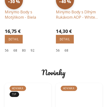
–30 %
–40 %
Minymo Body s
Minymo Body s Dlhým
Motýlikom - Biela
Rukávom AOP - White
Swan
16,75 €
14,30 €
DETAIL
DETAIL
56
68
80
92
56
68
Novinky
NOVINKA
NOVINKA
TIP