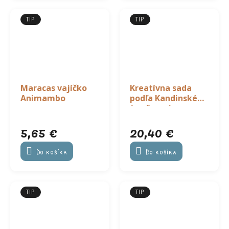
TIP
TIP
Maracas vajíčko
Kreatívna sada
Animambo
podľa Kandinského
(maľovanie
pieskom)
5,65 €
20,40 €
Do košíka
Do košíka
TIP
TIP