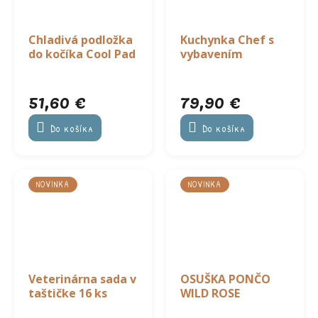
Chladivá podložka
Kuchynka Chef s
do kočíka Cool Pad
vybavením
51,60 €
79,90 €
Do košíka
Do košíka
NOVINKA
NOVINKA
Veterinárna sada v
OSUŠKA PONČO
taštičke 16 ks
WILD ROSE