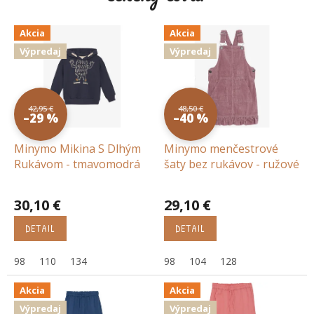
Akcia
Akcia
Výpredaj
Výpredaj
42,95 €
48,50 €
–29 %
–40 %
Minymo Mikina S Dlhým
Minymo menčestrové
Rukávom - tmavomodrá
šaty bez rukávov - ružové
30,10 €
29,10 €
DETAIL
DETAIL
98
110
134
98
104
128
Akcia
Akcia
Výpredaj
Výpredaj