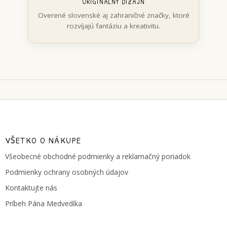
ORIGINÁLNY DIZAJN
Overené slovenské aj zahraničné značky, ktoré
rozvíjajú fantáziu a kreativitu.
Z
á
p
ä
VŠETKO O NÁKUPE
t
Všeobecné obchodné podmienky a reklamačný poriadok
i
e
Podmienky ochrany osobných údajov
Kontaktujte nás
Príbeh Pána Medvedíka