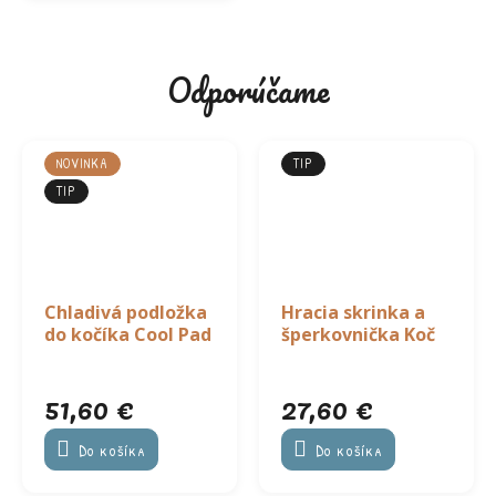
Odporúčame
NOVINKA
TIP
TIP
Chladivá podložka
Hracia skrinka a
do kočíka Cool Pad
šperkovnička Koč
51,60 €
27,60 €
Do košíka
Do košíka