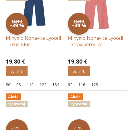
32,95 €
32,95 €
–39 %
–39 %
Minymo Nohavice Lyocell
Minymo Nohavice Lyocell
- True Blue
- Strawberry Ice
19,80 €
19,80 €
DETAIL
DETAIL
86
98
110
122
134
92
116
128
Akcia
Akcia
Výpredaj
Výpredaj
23,95 €
23,95 €