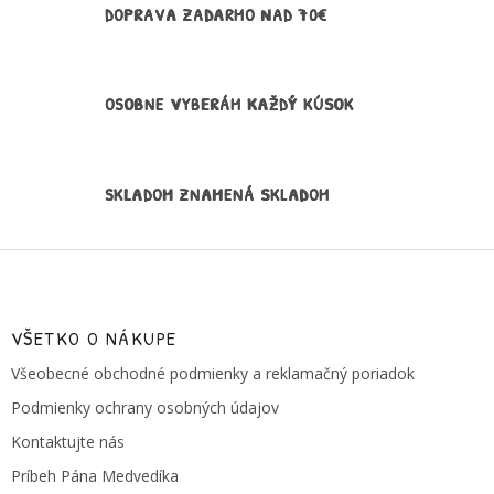
v
DOPRAVA ZADARMO NAD 70€
k
y
v
ý
OSOBNE VYBERÁM KAŽDÝ KÚSOK
p
i
s
u
SKLADOM ZNAMENÁ SKLADOM
Z
á
p
ä
VŠETKO O NÁKUPE
t
Všeobecné obchodné podmienky a reklamačný poriadok
i
e
Podmienky ochrany osobných údajov
Kontaktujte nás
Príbeh Pána Medvedíka