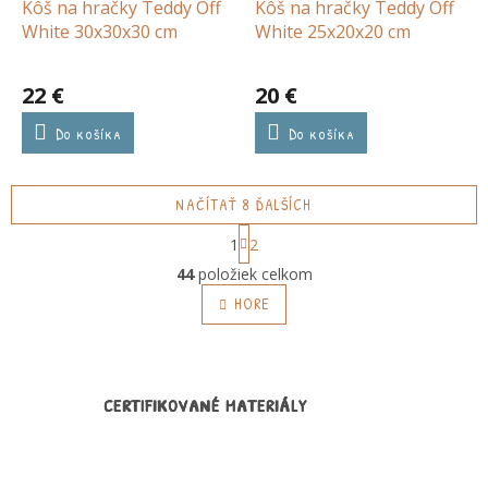
Kôš na hračky Teddy Off
Kôš na hračky Teddy Off
White 30x30x30 cm
White 25x20x20 cm
22 €
20 €
Do košíka
Do košíka
NAČÍTAŤ 8 ĎALŠÍCH
S
1
2
t
O
r
44
položiek celkom
v
á
l
HORE
n
á
k
o
d
v
a
a
c
n
CERTIFIKOVANÉ MATERIÁLY
i
i
e
e
p
r