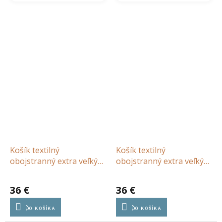
Košík textilný
Košík textilný
obojstranný extra veľký
obojstranný extra veľký
Pure Blossom
Fairy Floral
36 €
36 €
Do košíka
Do košíka