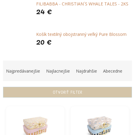
FILIBABBA - CHRISTIAN´S WHALE TALES - 2KS
24 €
Košík textilný obojstranný veľký Pure Blossom
20 €
R
a
Najpredávanejšie
Najlacnejšie
Najdrahšie
Abecedne
d
e
n
OTVORIŤ FILTER
i
e
V
p
ý
r
p
o
i
d
s