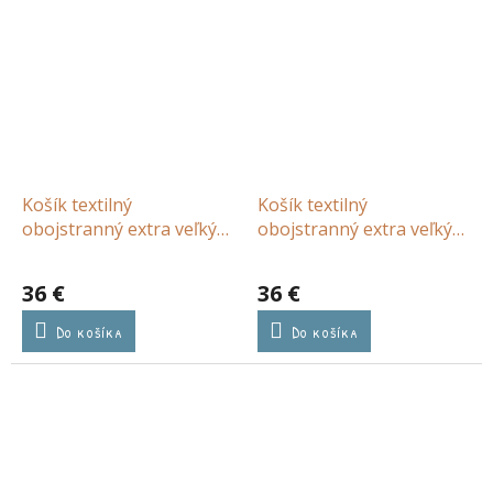
Košík textilný
Košík textilný
obojstranný extra veľký
obojstranný extra veľký
Pure Denim Blue
Forest Adventure
36 €
36 €
Do košíka
Do košíka