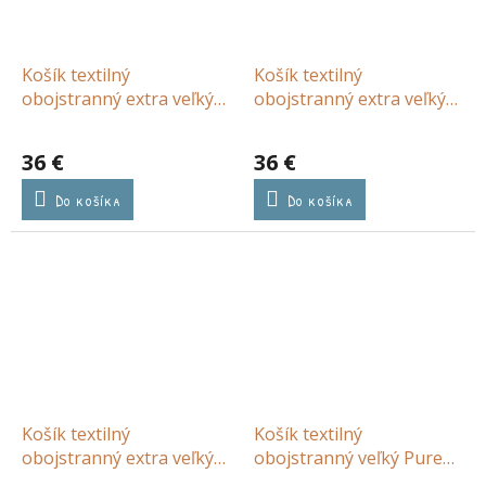
Košík textilný
Košík textilný
obojstranný extra veľký
obojstranný extra veľký
Pure Soft Beige Stripe
Pure Sage
36 €
36 €
Do košíka
Do košíka
Košík textilný
Košík textilný
obojstranný extra veľký
obojstranný veľký Pure
Blueberry Leaves
Denim Blue