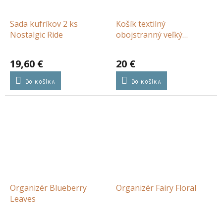
Sada kufríkov 2 ks
Košík textilný
Nostalgic Ride
obojstranný veľký
Blueberry Leaves
19,60 €
20 €
Do košíka
Do košíka
Organizér Blueberry
Organizér Fairy Floral
Leaves