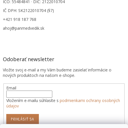
IČO: 55484841 · DIČ: 2122010704
IČ DPH: SK2122010704 (§7)
+421 918 187 768
ahoj@panmedvedik.sk
Odoberať newsletter
Vložte svoj e-mail a my Vám budeme zasielať informácie o
nových produktoch na našom e-shope.
Email
Vložením e-mailu súhlasíte s
podmienkami ochrany osobných
údajov
PRIHLÁSIŤ SA