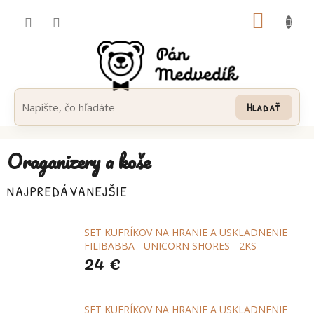
Prejsť
NÁKUP
na
obsah
KOŠÍK
Hľadať
Oraganizery a koše
NAJPREDÁVANEJŠIE
SET KUFRÍKOV NA HRANIE A USKLADNENIE
FILIBABBA - UNICORN SHORES - 2KS
24 €
SET KUFRÍKOV NA HRANIE A USKLADNENIE