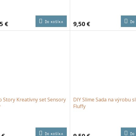
Do košíka
Do
5 €
9,50 €
 Story Kreatívny set Sensory
DIY Slime Sada na výrobu sl
w
Fluffy
Do košíka
Do
 €
9,50 €