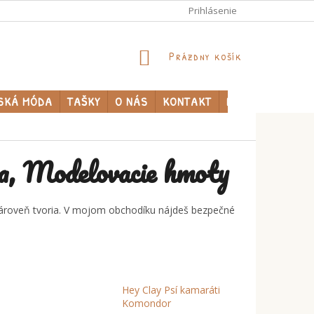
Prihlásenie
NÁKUPNÝ
Prázdny košík
KOŠÍK
SKÁ MÓDA
TAŠKY
O NÁS
KONTAKT
PREDÁVANÉ ZNA
ína, Modelovacie hmoty
a zároveň tvoria. V mojom obchodíku nájdeš bezpečné
Hey Clay Psí kamaráti
Komondor