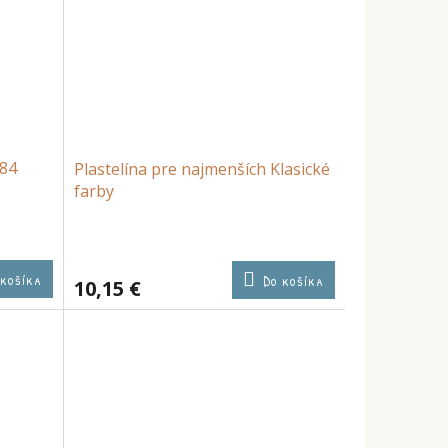
 84
Plastelína pre najmenších Klasické
farby
 košíka
Do košíka
10,15 €