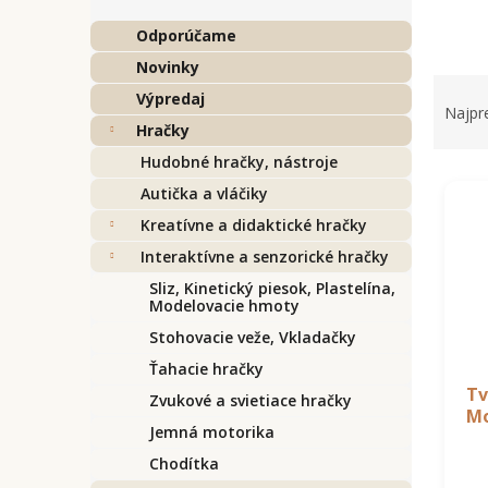
Odporúčame
Novinky
R
Výpredaj
a
Najpr
d
Hračky
e
Hudobné hračky, nástroje
V
n
Autička a vláčiky
ý
i
p
e
Kreatívne a didaktické hračky
i
p
Interaktívne a senzorické hračky
s
r
Sliz, Kinetický piesok, Plastelína,
p
o
Modelovacie hmoty
r
d
Stohovacie veže, Vkladačky
o
u
d
k
Ťahacie hračky
u
t
Tv
Zvukové a svietiace hračky
Mo
k
o
Jemná motorika
t
v
o
Chodítka