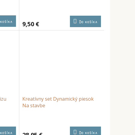
 košíka
Do košíka
9,50 €
izu
Kreatívny set Dynamický piesok
Na stavbe
 košíka
Do košíka
28,95 €