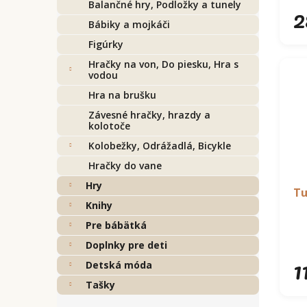
v
Balančné hry, Podložky a tunely
2
Bábiky a mojkáči
Figúrky
Hračky na von, Do piesku, Hra s
vodou
Hra na brušku
Závesné hračky, hrazdy a
kolotoče
Kolobežky, Odrážadlá, Bicykle
Hračky do vane
Hry
Tu
Knihy
Pre bábätká
Doplnky pre deti
1
Detská móda
Tašky