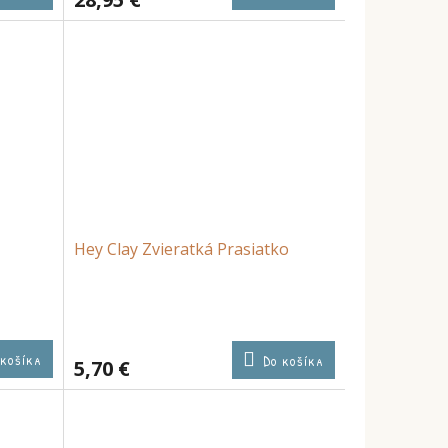
Hey Clay Zvieratká Prasiatko
 košíka
Do košíka
5,70 €