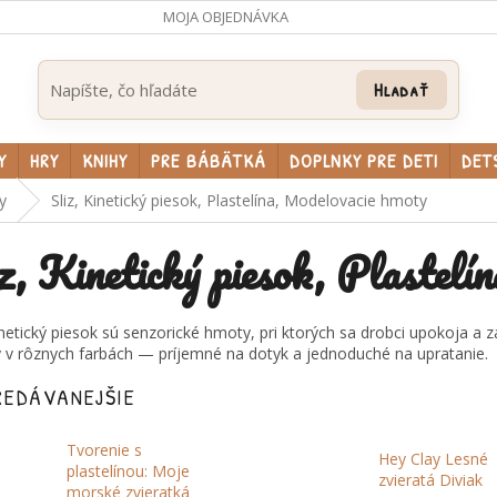
MOJA OBJEDNÁVKA
Hľadať
Y
HRY
KNIHY
PRE BÁBÄTKÁ
DOPLNKY PRE DETI
DET
y
Sliz, Kinetický piesok, Plastelína, Modelovacie hmoty
z, Kinetický piesok, Plastel
kinetický piesok sú senzorické hmoty, pri ktorých sa drobci upokoja 
y v rôznych farbách — príjemné na dotyk a jednoduché na upratanie.
REDÁVANEJŠIE
Tvorenie s
Hey Clay Lesné
plastelínou: Moje
zvieratá Diviak
morské zvieratká