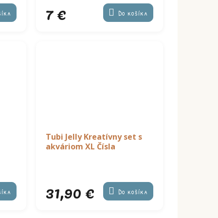
7 €
šíka
Do košíka
Tubi Jelly Kreatívny set s
akváriom XL Čísla
31,90 €
šíka
Do košíka