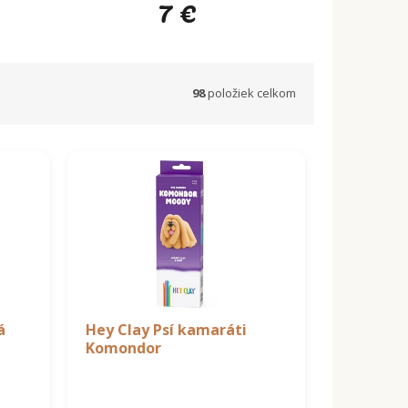
7 €
98
položiek celkom
á
Hey Clay Psí kamaráti
Komondor