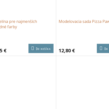
elína pre najmenších
Modelovacia sada Pizza Paw
dné farby
Do košíka
Do
5 €
12,80 €