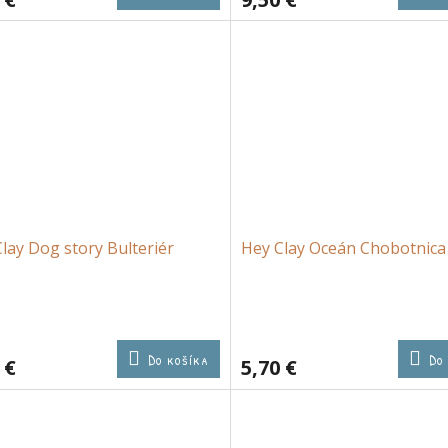
lay Dog story Bulteriér
Hey Clay Oceán Chobotnica
Do košíka
Do
 €
5,70 €