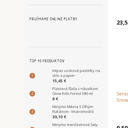
PRIJÍMAME ONLINE PLATBY
23,5
TOP 10 PRODUKTOV
Kitpas voskové pastelky na
sklo a papier
15,45 €
Plastová fľaša s náustkom
Senso
Glow Kids Forest 580 ml
8 €
Sno
Minymo Mikina S Dlhým
Rukávom - tmavomodrá
30,10 €
Minymo menčestrové šaty
9,50