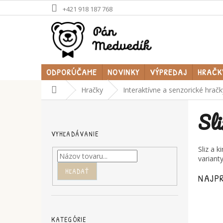
Prejsť
+421 918 187 768
na
obsah
ODPORÚČAME
NOVINKY
VÝPREDAJ
HRAČK
Domov
Hračky
Interaktívne a senzorické hračk
B
Sli
o
č
VYHĽADÁVANIE
n
ý
Sliz a 
p
variant
a
HĽADAŤ
NAJP
n
e
l
Preskočiť
kategórie
KATEGÓRIE