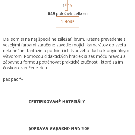
S
1
19
t
O
r
649
položiek celkom
v
á
l
HORE
n
á
k
o
d
v
a
Dal som si na nej špeciálne záležať, brum. Krásne prevedenie s
a
c
veselými farbami zaručene zavedie mojich kamarátov do sveta
n
i
nekonečnej fantázie a podnieti ich tvorivého ducha k originálnym
i
e
výtvorom. Pomocou didaktických hračiek si zas môžu hravou a
e
p
zábavnou formou potrénovať praktické zručnosti, ktoré sa im
r
čoskoro zaručene zídu.
v
k
pac pac 🐾
y
v
ý
p
CERTIFIKOVANÉ MATERIÁLY
i
s
u
DOPRAVA ZADARMO NAD 70€