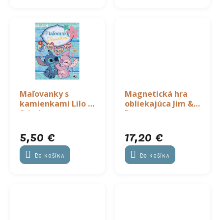
Maľovanky s
Magnetická hra
kamienkami Lilo &
obliekajúca Jim &
Stitch
Rosa
5,50 €
17,20 €
Do košíka
Do košíka