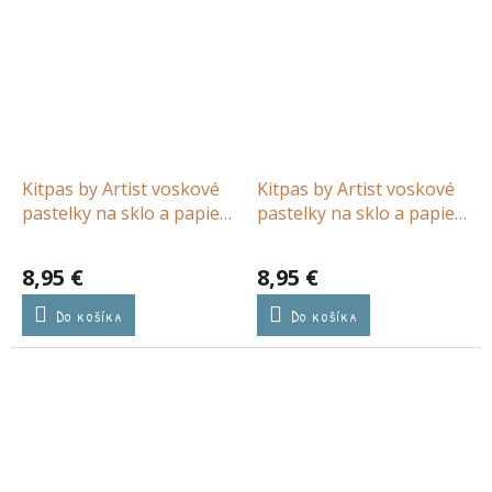
Kitpas by Artist voskové
Kitpas by Artist voskové
pastelky na sklo a papier
pastelky na sklo a papier
6ks
6ks
8,95 €
8,95 €
Do košíka
Do košíka