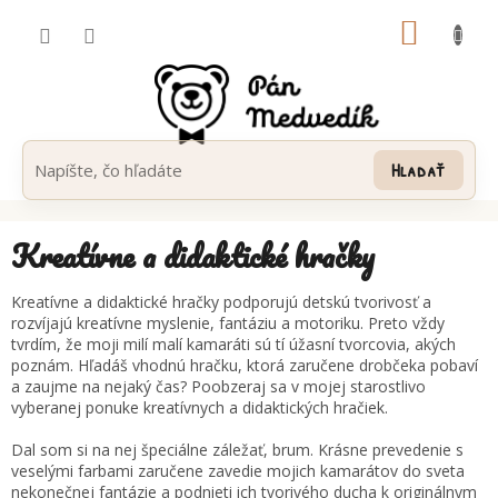
Prejsť
NÁKUP
na
obsah
KOŠÍK
Hľadať
Kreatívne a didaktické hračky
Kreatívne a didaktické hračky podporujú detskú tvorivosť a
rozvíjajú kreatívne myslenie, fantáziu a motoriku. Preto vždy
tvrdím, že moji milí malí kamaráti sú tí úžasní tvorcovia, akých
poznám. Hľadáš vhodnú hračku, ktorá zaručene drobčeka pobaví
a zaujme na nejaký čas? Poobzeraj sa v mojej starostlivo
vyberanej ponuke kreatívnych a didaktických hračiek.
Dal som si na nej špeciálne záležať, brum. Krásne prevedenie s
veselými farbami zaručene zavedie mojich kamarátov do sveta
nekonečnej fantázie a podnieti ich tvorivého ducha k originálnym