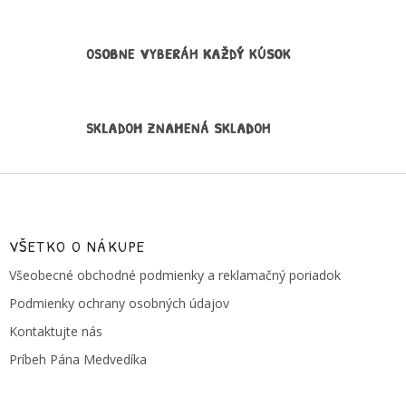
OSOBNE VYBERÁM KAŽDÝ KÚSOK
SKLADOM ZNAMENÁ SKLADOM
Z
á
p
ä
VŠETKO O NÁKUPE
t
Všeobecné obchodné podmienky a reklamačný poriadok
i
e
Podmienky ochrany osobných údajov
Kontaktujte nás
Príbeh Pána Medvedíka