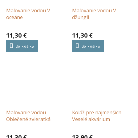
Maľovanie vodou V
Maľovanie vodou V
oceáne
džungli
11,30 €
11,30 €
Do košíka
Do košíka
Maľovanie vodou
Koláž pre najmenších
Oblečené zvieratká
Veselé akvárium
11,30 €
13,90 €