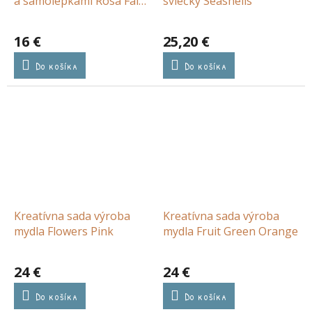
a samolepkami Rosa Fairy
sviečky Seashells
Garden
16 €
25,20 €
Do košíka
Do košíka
Kreatívna sada výroba
Kreatívna sada výroba
mydla Flowers Pink
mydla Fruit Green Orange
24 €
24 €
Do košíka
Do košíka