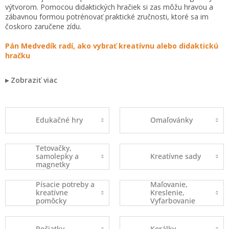
výtvorom. Pomocou didaktických hračiek si zas môžu hravou a
zábavnou formou potrénovať praktické zručnosti, ktoré sa im
čoskoro zaručene zídu.
Pán Medvedík radí, ako vybrať kreatívnu alebo didaktickú
hračku
Zobraziť viac
Edukačné hry
Omaľovánky
Tetovačky,
samolepky a
Kreatívne sady
magnetky
Písacie potreby a
Maľovanie,
kreatívne
Kreslenie,
pomôcky
Vyfarbovanie
Pečiatky
Korálky