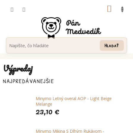
Prejsť
NÁKUP
na
obsah
KOŠÍK
Hľadať
Výpredaj
NAJPREDÁVANEJŠIE
Minymo Letný overal AOP - Light Beige
Melange
23,10 €
Minymo Mikina S Dlhým Rukávom -