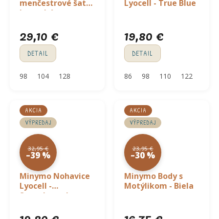
menčestrové šaty
Lyocell - True Blue
bez rukávov -
ružové
29,10 €
19,80 €
DETAIL
DETAIL
98
104
128
86
98
110
122
134
AKCIA
AKCIA
VÝPREDAJ
VÝPREDAJ
32,95 €
23,95 €
–39 %
–30 %
Minymo Nohavice
Minymo Body s
Lyocell -
Motýlikom - Biela
Strawberry Ice
19,80 €
16,75 €