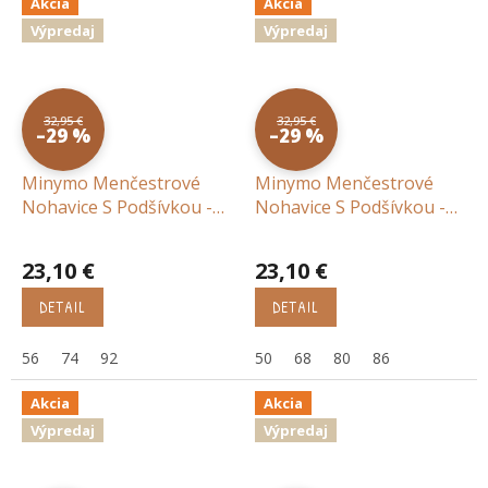
Akcia
Akcia
Výpredaj
Výpredaj
32,95 €
32,95 €
–29 %
–29 %
Minymo Menčestrové
Minymo Menčestrové
Nohavice S Podšívkou -
Nohavice S Podšívkou -
hnedá
ružová
23,10 €
23,10 €
DETAIL
DETAIL
56
74
92
50
68
80
86
Akcia
Akcia
Výpredaj
Výpredaj