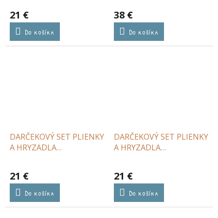
MATCHSTICK MONKEY
21 €
38 €
Do košíka
Do košíka
DARČEKOVÝ SET PLIENKY
DARČEKOVÝ SET PLIENKY
A HRYZADLA
A HRYZADLA
MATCHSTICK MONKEY
MATCHSTICK MONKEY
LEV LUDO
ŽIRAFA GIGI
21 €
21 €
Do košíka
Do košíka