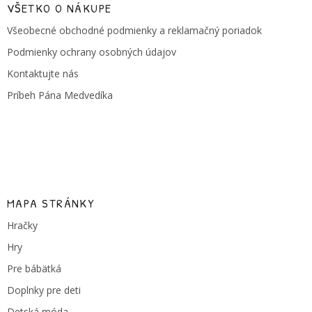
ä
VŠETKO O NÁKUPE
t
Všeobecné obchodné podmienky a reklamačný poriadok
i
e
Podmienky ochrany osobných údajov
Kontaktujte nás
Príbeh Pána Medvedíka
MAPA STRÁNKY
Hračky
Hry
Pre bábätká
Doplnky pre deti
Detská móda