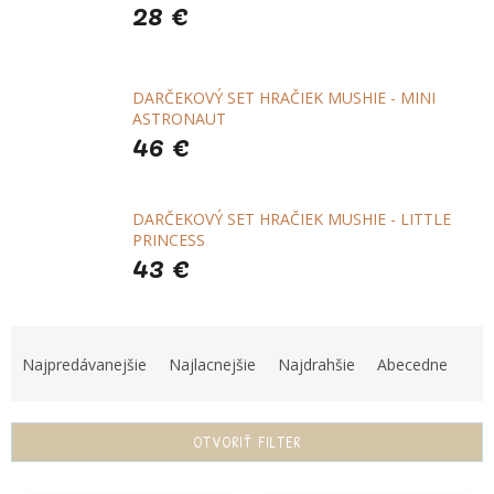
28 €
DARČEKOVÝ SET HRAČIEK MUSHIE - MINI
ASTRONAUT
46 €
DARČEKOVÝ SET HRAČIEK MUSHIE - LITTLE
PRINCESS
43 €
R
a
Najpredávanejšie
Najlacnejšie
Najdrahšie
Abecedne
d
e
n
OTVORIŤ FILTER
i
e
V