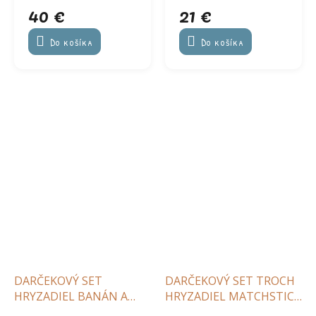
40 €
21 €
MONKEY
Do košíka
Do košíka
DARČEKOVÝ SET
DARČEKOVÝ SET TROCH
HRYZADIEL BANÁN A
HRYZADIEL MATCHSTICK
OPICA MINT GREEN
MONKEY