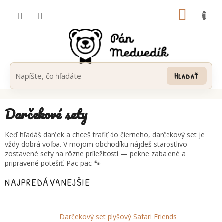
Prejsť
NÁKUP
na
obsah
KOŠÍK
Hľadať
Darčekové sety
Keď hľadáš darček a chceš trafiť do čierneho, darčekový set je
vždy dobrá voľba. V mojom obchodíku nájdeš starostlivo
zostavené sety na rôzne príležitosti — pekne zabalené a
pripravené potešiť. Pac pac 🐾
NAJPREDÁVANEJŠIE
Darčekový set plyšový Safari Friends