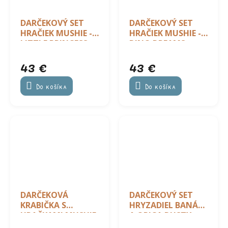
DARČEKOVÝ SET
DARČEKOVÝ SET
HRAČIEK MUSHIE -
HRAČIEK MUSHIE -
LITTLE PRINCESS
DINO DREAMS
43 €
43 €
Do košíka
Do košíka
DARČEKOVÁ
DARČEKOVÝ SET
KRABIČKA S
HRYZADIEL BANÁN
HRAČKAMI MUSHIE
A OPICA DUSTY
PINK MATCHSTICK