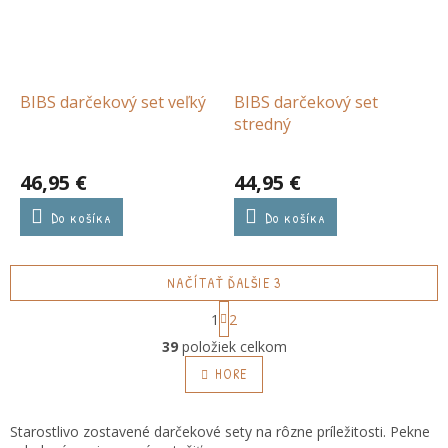
BIBS darčekový set veľký
BIBS darčekový set
stredný
46,95 €
44,95 €
Do košíka
Do košíka
NAČÍTAŤ ĎALŠIE 3
S
1
2
t
O
r
39
položiek celkom
v
á
l
HORE
n
á
k
o
d
v
a
Starostlivo zostavené darčekové sety na rôzne príležitosti. Pekne
a