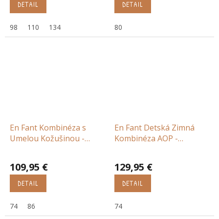
DETAIL
DETAIL
98
110
134
80
En Fant Kombinéza s
En Fant Detská Zimná
Umelou Kožušinou -
Kombinéza AOP -
béžová
čiernobiela
109,95 €
129,95 €
DETAIL
DETAIL
74
86
74