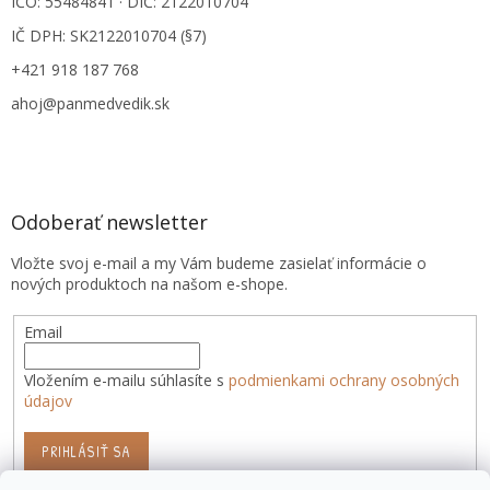
IČO: 55484841 · DIČ: 2122010704
IČ DPH: SK2122010704 (§7)
+421 918 187 768
ahoj@panmedvedik.sk
Odoberať newsletter
Vložte svoj e-mail a my Vám budeme zasielať informácie o
nových produktoch na našom e-shope.
Email
Vložením e-mailu súhlasíte s
podmienkami ochrany osobných
údajov
PRIHLÁSIŤ SA