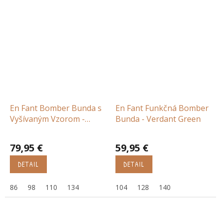
En Fant Bomber Bunda s
En Fant Funkčná Bomber
Vyšívaným Vzorom -
Bunda - Verdant Green
Purple Heather
79,95 €
59,95 €
DETAIL
DETAIL
86
98
110
134
104
128
140