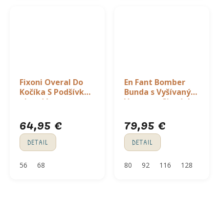
Fixoni Overal Do
En Fant Bomber
Kočíka S Podšívkou
Bunda s Vyšívaným
- hnedá
Vzorom - Citadel
64,95 €
79,95 €
DETAIL
DETAIL
56
68
80
92
116
128