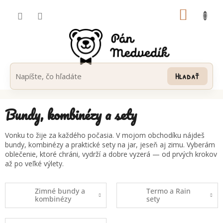
Prejsť
NÁKUP
na
obsah
KOŠÍK
Hľadať
Bundy, kombinézy a sety
Vonku to žije za každého počasia. V mojom obchodíku nájdeš
bundy, kombinézy a praktické sety na jar, jeseň aj zimu. Vyberám
oblečenie, ktoré chráni, vydrží a dobre vyzerá — od prvých krokov
až po veľké výlety.
Zimné bundy a
Termo a Rain
kombinézy
sety