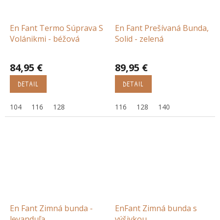
En Fant Termo Súprava S
En Fant Prešívaná Bunda,
Volánikmi - béžová
Solid - zelená
84,95 €
89,95 €
DETAIL
DETAIL
104
116
128
116
128
140
En Fant Zimná bunda -
EnFant Zimná bunda s
levanduľa
výšivkou