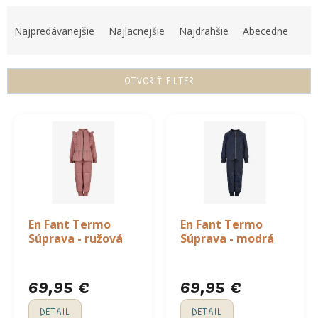
R
a
Najpredávanejšie
Najlacnejšie
Najdrahšie
Abecedne
d
e
n
OTVORIŤ FILTER
i
e
V
p
ý
r
p
o
i
d
s
u
p
k
r
t
o
En Fant Termo
En Fant Termo
o
d
Súprava - ružová
Súprava - modrá
v
u
k
69,95 €
69,95 €
t
o
DETAIL
DETAIL
v