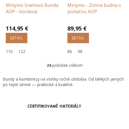
Minymo Snehová Bunda
Minymo - Zimná budna s
AOP - bordová
potlačou AOP
114,95 €
89,95 €
DETAIL
DETAIL
110
122
86
98
24
položiek celkom
O
v
l
Bundy a kombinézy na všetky ročné obdobia. Od ľahkých jarných
á
po teplé zimné — praktické a kvalitné.
d
a
c
i
CERTIFIKOVANÉ MATERIÁLY
e
p
r
v