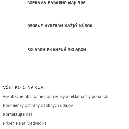
DOPRAVA ZADARMO NAD 70€
k
y
v
ý
p
OSOBNE VYBERÁM KAŽDÝ KÚSOK
i
s
u
SKLADOM ZNAMENÁ SKLADOM
Z
á
p
ä
VŠETKO O NÁKUPE
t
Všeobecné obchodné podmienky a reklamačný poriadok
i
e
Podmienky ochrany osobných údajov
Kontaktujte nás
Príbeh Pána Medvedíka