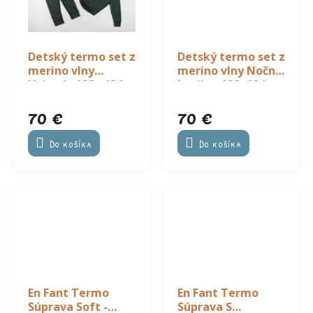
Detský termo set z
Detský termo set z
merino vlny
merino vlny Nočná
Hviezdy 128 - 134
krajina 128- 134
70 €
70 €
Do košíka
Do košíka
En Fant Termo
En Fant Termo
Súprava Soft -
Súprava S