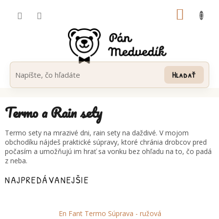
Prejsť
NÁKUP
na
obsah
KOŠÍK
Hľadať
Termo a Rain sety
Termo sety na mrazivé dni, rain sety na daždivé. V mojom
obchodíku nájdeš praktické súpravy, ktoré chránia drobcov pred
počasím a umožňujú im hrať sa vonku bez ohľadu na to, čo padá
z neba.
NAJPREDÁVANEJŠIE
En Fant Termo Súprava - ružová