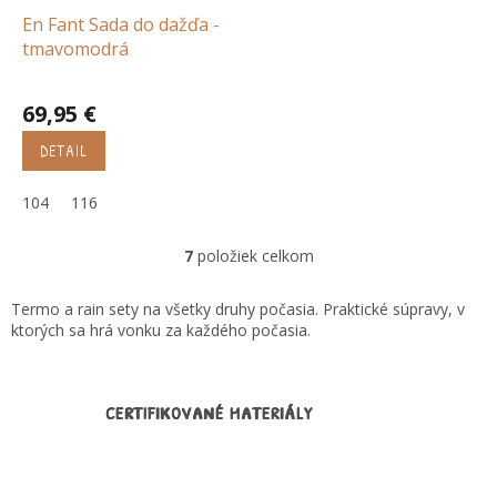
En Fant Sada do dažďa -
tmavomodrá
69,95 €
DETAIL
104
116
7
položiek celkom
O
v
l
Termo a rain sety na všetky druhy počasia. Praktické súpravy, v
á
ktorých sa hrá vonku za každého počasia.
d
a
c
i
CERTIFIKOVANÉ MATERIÁLY
e
p
r
v