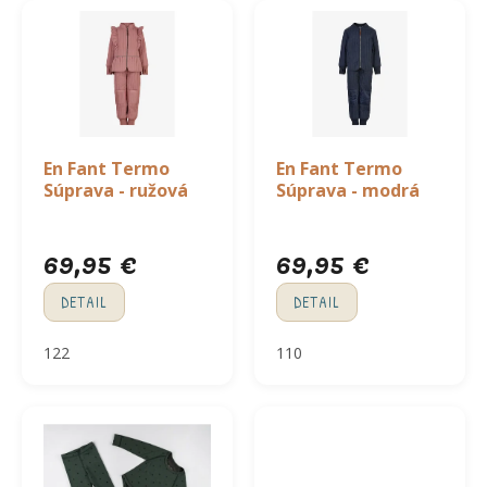
p
ý
r
p
o
i
d
s
u
p
k
r
t
o
En Fant Termo
En Fant Termo
o
d
Súprava - ružová
Súprava - modrá
v
u
k
69,95 €
69,95 €
t
o
DETAIL
DETAIL
v
122
110