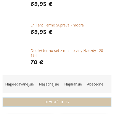
69,95 €
En Fant Termo Súprava - modrá
69,95 €
Detský termo set z merino vlny Hviezdy 128 -
134
70 €
R
a
Najpredávanejšie
Najlacnejšie
Najdrahšie
Abecedne
d
e
n
OTVORIŤ FILTER
i
e
V