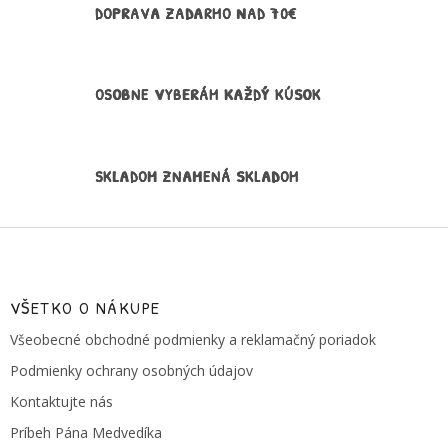
DOPRAVA ZADARMO NAD 70€
k
y
v
ý
p
OSOBNE VYBERÁM KAŽDÝ KÚSOK
i
s
u
SKLADOM ZNAMENÁ SKLADOM
Z
á
p
ä
VŠETKO O NÁKUPE
t
Všeobecné obchodné podmienky a reklamačný poriadok
i
e
Podmienky ochrany osobných údajov
Kontaktujte nás
Príbeh Pána Medvedíka