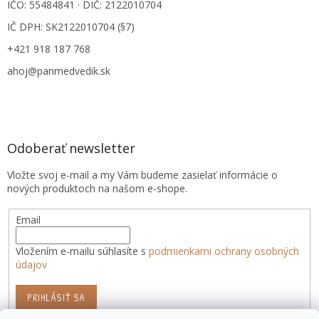
IČO: 55484841 · DIČ: 2122010704
IČ DPH: SK2122010704 (§7)
+421 918 187 768
ahoj@panmedvedik.sk
Odoberať newsletter
Vložte svoj e-mail a my Vám budeme zasielať informácie o
nových produktoch na našom e-shope.
Email
Vložením e-mailu súhlasíte s
podmienkami ochrany osobných
údajov
PRIHLÁSIŤ SA