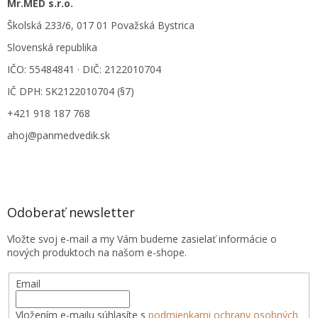
Mr.MED s.r.o.
Školská 233/6, 017 01 Považská Bystrica
Slovenská republika
IČO: 55484841 · DIČ: 2122010704
IČ DPH: SK2122010704 (§7)
+421 918 187 768
ahoj@panmedvedik.sk
Odoberať newsletter
Vložte svoj e-mail a my Vám budeme zasielať informácie o
nových produktoch na našom e-shope.
Email
Vložením e-mailu súhlasíte s
podmienkami ochrany osobných