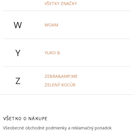
VŠETKY ZNAČKY
W
WOAM
Y
YUKO B.
ZEBRA&AMP;ME
Z
ZELENÝ KOCÚR
Z
á
p
ä
VŠETKO O NÁKUPE
t
Všeobecné obchodné podmienky a reklamačný poriadok
i