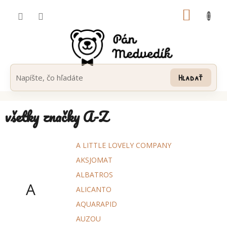
Prejsť
NÁKUP
na
obsah
KOŠÍK
Hľadať
všetky značky A-Z
A LITTLE LOVELY COMPANY
AKSJOMAT
ALBATROS
A
ALICANTO
AQUARAPID
AUZOU