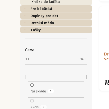
Knižka do kočíka
Pre bábätká
Doplnky pre deti
Detská móda
Tašky
Cena
Dr
ve
3
€
16
€
1
Na sklade
1
Akcia
0