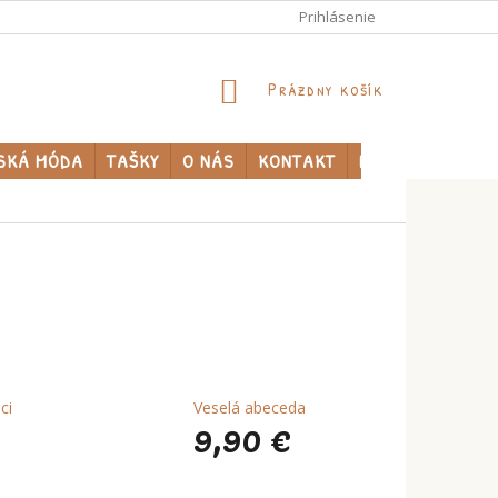
Prihlásenie
NÁKUPNÝ
Prázdny košík
KOŠÍK
SKÁ MÓDA
TAŠKY
O NÁS
KONTAKT
PREDÁVANÉ ZNA
ci
Veselá abeceda
9,90 €