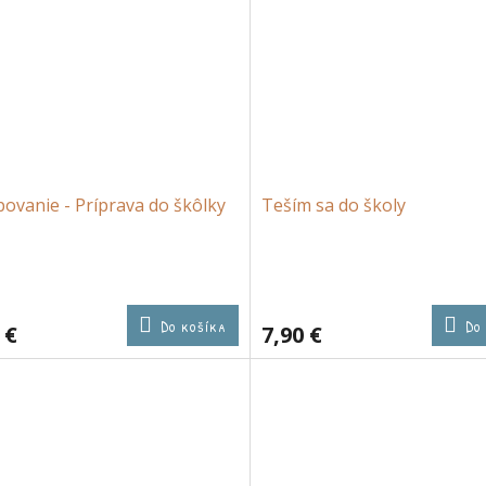
ovanie - Príprava do škôlky
Teším sa do školy
Do košíka
Do
 €
7,90 €