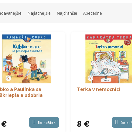
edávanejšie
Najlacnejšie
Najdrahšie
Abecedne
bko a Paulínka sa
Terka v nemocnici
škriepia a udobria
 €
8 €
Do košíka
Do ko