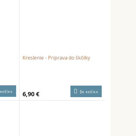
Kreslenie - Príprava do škôlky
 košíka
Do košíka
6,90 €