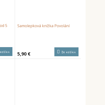
od 5
Samolepková knížka Povolání
 košíka
Do košíka
5,90 €