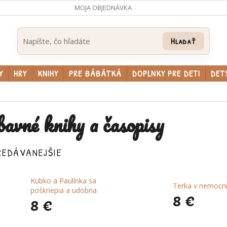
MOJA OBJEDNÁVKA
Hľadať
Y
HRY
KNIHY
PRE BÁBÄTKÁ
DOPLNKY PRE DETI
DET
avné knihy a časopisy
REDÁVANEJŠIE
Kubko a Paulínka sa
Terka v nemocni
8 €
poškriepia a udobria
8 €