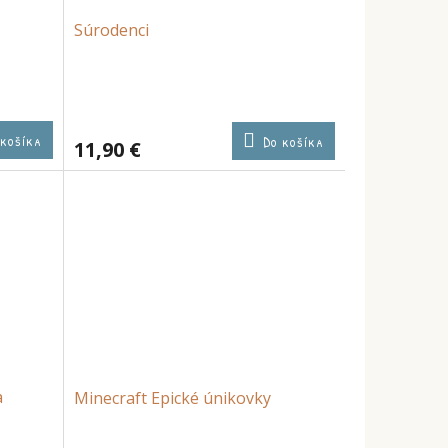
Súrodenci
 košíka
Do košíka
11,90 €
a
Minecraft Epické únikovky