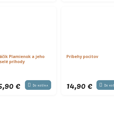
áčik Plamienok a jeho
Príbehy pocitov
selé príhody
5,90 €
14,90 €
Do košíka
Do ko