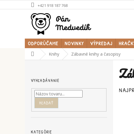
Prejsť
+421 918 187 768
na
obsah
ODPORÚČAME
NOVINKY
VÝPREDAJ
HRAČK
Domov
Knihy
Zábavné knihy a časopisy
B
Záb
o
č
VYHĽADÁVANIE
n
ý
NAJP
p
a
HĽADAŤ
n
e
l
Preskočiť
kategórie
KATEGÓRIE