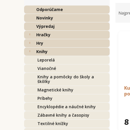
R
Odporúčame
a
Najpr
d
Novinky
e
Výpredaj
V
n
Hračky
ý
i
p
e
Hry
i
p
Knihy
s
r
Leporelá
p
o
r
d
Vianočné
o
u
Knihy a pomôcky do školy a
d
k
škôlky
u
t
Ku
Magnetické knihy
po
k
o
Príbehy
t
v
o
Encyklopédie a náučné knihy
v
Zábavné knihy a časopisy
8
Textilné knížky