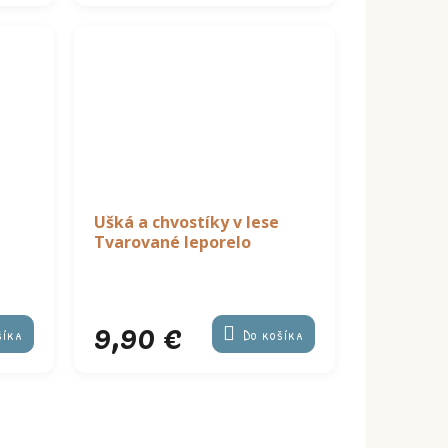
Ušká a chvostíky v lese
Tvarované leporelo
9,90 €
šíka
Do košíka