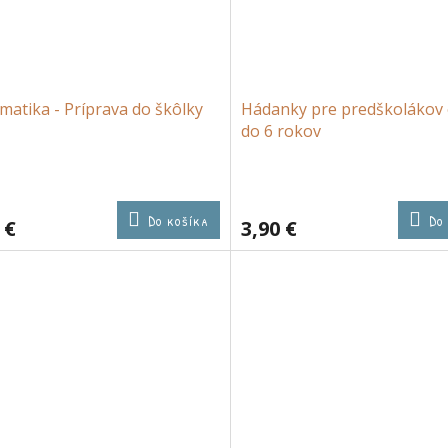
atika - Príprava do škôlky
Hádanky pre predškolákov 
do 6 rokov
Do košíka
Do
 €
3,90 €