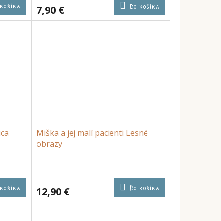
 košíka
Do košíka
7,90 €
ica
Miška a jej malí pacienti Lesné
obrazy
 košíka
Do košíka
12,90 €