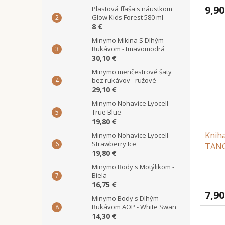
9,90
Plastová fľaša s náustkom
Glow Kids Forest 580 ml
8 €
Minymo Mikina S Dlhým
Rukávom - tmavomodrá
30,10 €
Minymo menčestrové šaty
bez rukávov - ružové
29,10 €
Minymo Nohavice Lyocell -
True Blue
19,80 €
Kniha
Minymo Nohavice Lyocell -
Strawberry Ice
TANG
19,80 €
Minymo Body s Motýlikom -
Biela
16,75 €
7,90
Minymo Body s Dlhým
Rukávom AOP - White Swan
14,30 €