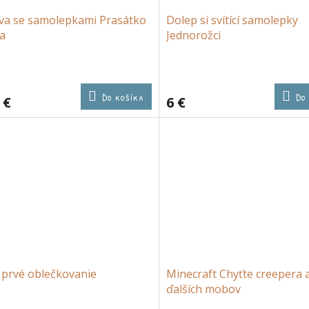
va se samolepkami Prasátko
Dolep si svítící samolepky
a
Jednorožci
Do košíka
Do
 €
6 €
 prvé oblečkovanie
Minecraft Chyťte creepera 
ďalších mobov