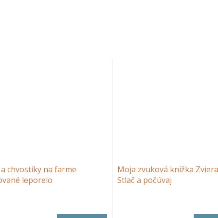
a chvostíky na farme
Moja zvuková knižka Zvier
ované leporelo
Stlač a počúvaj