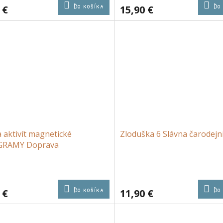
Do košíka
Do
 €
15,90 €
 aktivít magnetické
Zloduška 6 Slávna čarodejn
RAMY Doprava
Do košíka
Do
 €
11,90 €