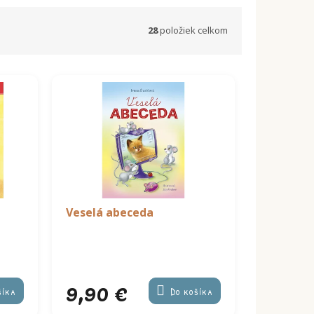
28
položiek celkom
Veselá abeceda
9,90 €
šíka
Do košíka