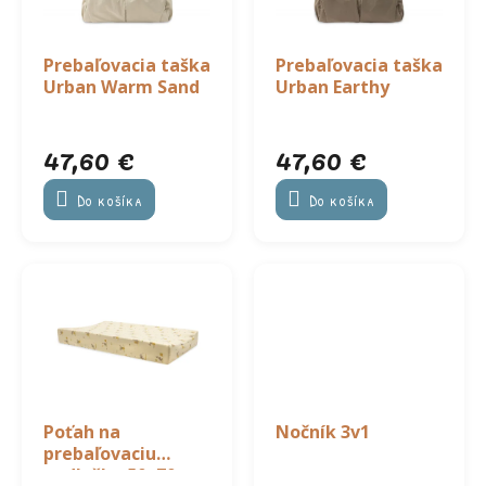
u
p
k
r
t
o
Prebaľovacia taška
Prebaľovacia taška
o
d
Urban Warm Sand
Urban Earthy
v
u
k
47,60 €
47,60 €
t
o
Do košíka
Do košíka
v
Poťah na
Nočník 3v1
prebaľovaciu
podložku 50x70cm