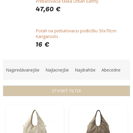
Prebaľovacia taška Urban Earthy
47,60 €
Poťah na prebaľovaciu podložku 50x70cm
Kangaroots
16 €
R
a
Najpredávanejšie
Najlacnejšie
Najdrahšie
Abecedne
d
e
n
OTVORIŤ FILTER
i
e
V
p
ý
r
p
o
i
d
s