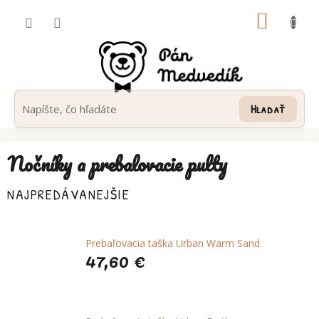
Prejsť
NÁKUP
na
obsah
KOŠÍK
Hľadať
Nočníky a prebalovacie pulty
NAJPREDÁVANEJŠIE
Prebaľovacia taška Urban Warm Sand
47,60 €