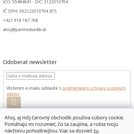
IČO: 55484841 · DIČ: 2122010704
IČ DPH: SK2122010704 (§7)
+421 918 187 768
ahoj@panmedvedik.sk
Odoberať newsletter
Vložením e-mailu súhlasíte s
podmienkami ochrany osobných
údajov
PRIHLÁSIŤ
SA
Ahoj, aj môj čarovný obchodík používa súbory cookie.
Pomáhajú mi rozumieť, čo ťa zaujíma, a robia tvoju
návštevu pohodlnejšou. Viac sa dozvieš
tu
.