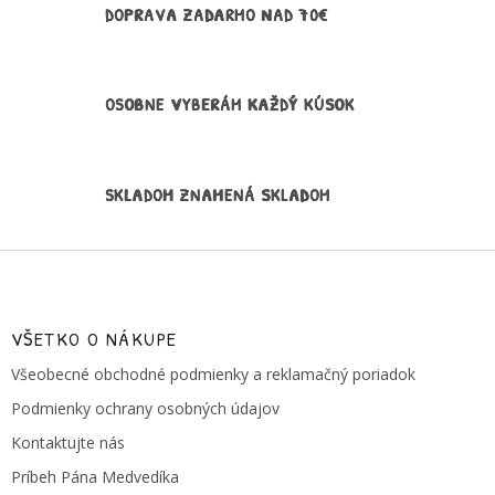
v
DOPRAVA ZADARMO NAD 70€
k
y
v
ý
OSOBNE VYBERÁM KAŽDÝ KÚSOK
p
i
s
u
SKLADOM ZNAMENÁ SKLADOM
Z
á
p
ä
VŠETKO O NÁKUPE
t
Všeobecné obchodné podmienky a reklamačný poriadok
i
e
Podmienky ochrany osobných údajov
Kontaktujte nás
Príbeh Pána Medvedíka