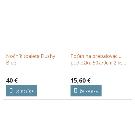
Nočník toaleta Flushy
Poťah na prebaľovaciu
Blue
podložku 50x70cm 2 ks
froté Caramel/Biscuit
40 €
15,60 €
Do košíka
Do košíka