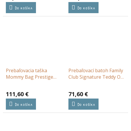
Do košíka
Do košíka
Prebaľovacia taška
Prebaľovací batoh Family
Mommy Bag Prestige
Club Signature Teddy Off
Hazelnut
White
111,60 €
71,60 €
Do košíka
Do košíka