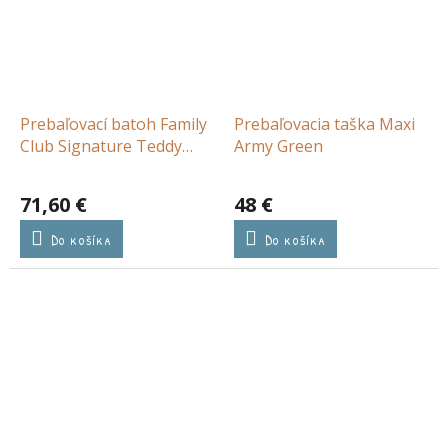
Prebaľovací batoh Family
Prebaľovacia taška Maxi
Club Signature Teddy
Army Green
Soft Brown
71,60 €
48 €
Do košíka
Do košíka