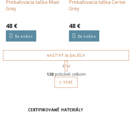
Prebaľovacia taška Maxi
Prebaľovacia taška Cerise
Grey
Grey
48 €
48 €
Do košíka
Do košíka
NAČÍTAŤ 36 ĎALŠÍCH
S
1
4
t
O
r
128
položiek celkom
v
á
l
HORE
n
á
k
o
d
v
a
a
c
n
CERTIFIKOVANÉ MATERIÁLY
i
i
e
e
p
r