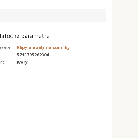
atočné parametre
gória
:
Klipy a obaly na cumlíky
:
5713795262304
ant
:
Ivory