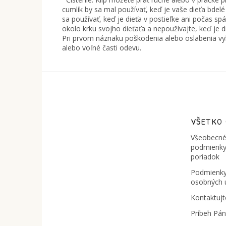
cumlík by sa mal používať, keď je vaše dieťa bde
sa používať, keď je dieťa v postieľke ani počas s
okolo krku svojho dieťaťa a nepoužívajte, keď je d
Pri prvom náznaku poškodenia alebo oslabenia vyho
alebo voľné časti odevu.
Z
á
p
ä
t
VŠETKO
i
Všeobecné
e
podmienky
poriadok
Podmienky
osobných 
Kontaktujt
Príbeh Pá