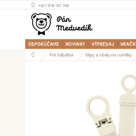
Prejsť
+421 918 187 768
na
obsah
ODPORÚČAME
NOVINKY
VÝPREDAJ
HRAČK
Domov
Pre bábätká
Klipy a obaly na cumlíky