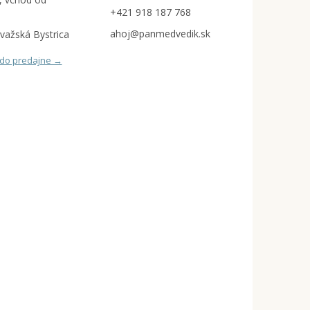
+421 918 187 768
ahoj@panmedvedik.sk
važská Bystrica
 do predajne →