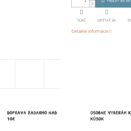
Pridať do ko
TLAČ
OPÝTAŤ SA
S
Detailné informácie
DOPRAVA ZADARMO NAD
OSOBNE VYBERÁM 
70€
KÚSOK