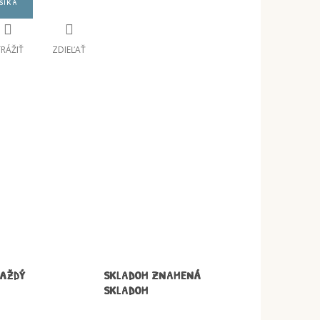
šíka
TRÁŽIŤ
ZDIEĽAŤ
KAŽDÝ
SKLADOM ZNAMENÁ
SKLADOM