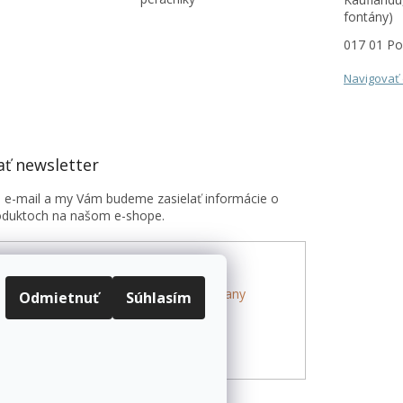
fontány)
017 01 Po
Navigovať
ť newsletter
j e-mail a my Vám budeme zasielať informácie o
oduktoch na našom e-shope.
 e-mailu súhlasíte s
podmienkami ochrany
Odmietnuť
Súhlasím
h údajov
SIŤ SA