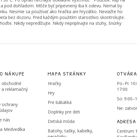
lé a pod dohľadom. Môže byť pripevnený iba k odevu. Nemal by
pánku. Nesmie sa používať ako hračka ani hryzátko. Neviažte ho
ieťa bez dozoru. Pred každým použitím starostlivo skontrolujte.
ďte. Nikdy nepredlžujte. Nikdy nepripínajte na stuhy, šnúrky
 O NÁKUPE
MAPA STRÁNKY
OTVÁRA
 obchodné
Hračky
Po–Pi: 10
 a reklamačný
17:00
Hry
So: 9:00–
Pre bábätká
 ochrany
Ne: zatvo
údajov
Doplnky pre deti
e nás
ADRESA
Detská móda
na Medvedíka
Batohy, tašky, kabelky,
Centrum 1
peračníky
Kauflandu