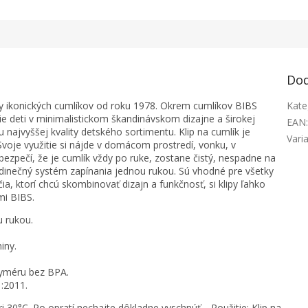
Dod
by ikonických cumlíkov od roku 1978. Okrem cumlíkov BIBS
Kate
e deti v minimalistickom škandinávskom dizajne a širokej
EAN
 najvyššej kvality detského sortimentu. Klip na cumlík je
Vari
voje využitie si nájde v domácom prostredí, vonku, v
ezpečí, že je cumlík vždy po ruke, zostane čistý, nespadne na
edinečný systém zapínania jednou rukou. Sú vhodné pre všetky
ia, ktorí chcú skombinovať dizajn a funkčnosť, si klipy ľahko
mi BIBS.
 rukou.
iny.
lyméru bez BPA.
:2011.
i 30°C. Po opratí nechajte dôkladne vyschnúť. Použitie: Klip na