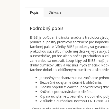
Popis
Diskusia
Podrobný popis
BIBS je obľúbená dánska značka s tradíciou výro
ponúka aj pestrý prémiový sortiment pre najmenši
farebnej palete. Všetky BIBS produkty sú garanciou
praktickou súčasťou modernej detskej výbavičky. S
autosedačke, pri hre alebo počas prechádzky a zab
zem alebo sa nestratí. Loop klipy od BIBS majú j
druhy cumlíkov BIBS a väčšinu iných značiek. Rodič
farebne doladia s obľúbenými cumlíkmi a slintáčik
Jedinečný mechanizmus na zapínanie jednou
Bezpečné uchytenie šetrné k oblečeniu.
Odolný popruh z kvalitnej polyesterovej tkan
Krúžok z potravinárskeho silikónu.
Klip na uchytenie z pevného a odolného po
V súlade s európskou normou EN 12586+A1
Čistenie: Klip môžete prať ručne alebo v práčke pr