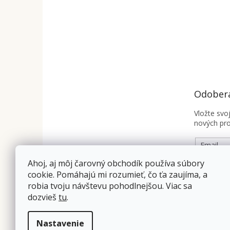
Odobera
Vložte svo
nových pr
Email
Ahoj, aj môj čarovný obchodík používa súbory
Vložením
cookie. Pomáhajú mi rozumieť, čo ťa zaujíma, a
osobnýc
robia tvoju návštevu pohodlnejšou. Viac sa
dozvieš
tu
.
PRIHLÁ
Nastavenie