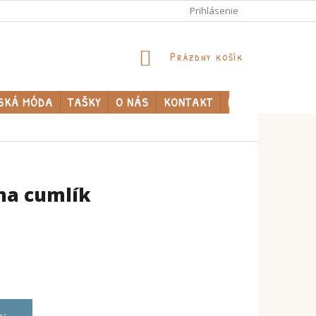
Prihlásenie
NÁKUPNÝ
Prázdny košík
KOŠÍK
SKÁ MÓDA
TAŠKY
O NÁS
KONTAKT
PREDÁVANÉ ZNA
 na cumlík