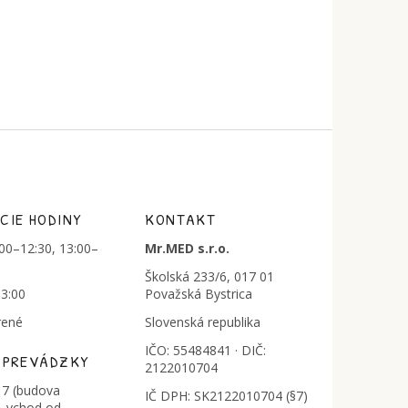
CIE HODINY
KONTAKT
:00–12:30, 13:00–
Mr.MED s.r.o.
Školská 233/6, 017 01
13:00
Považská Bystrica
rené
Slovenská republika
IČO: 55484841 · DIČ:
 PREVÁDZKY
2122010704
7 (budova
IČ DPH: SK2122010704 (§7)
, vchod od