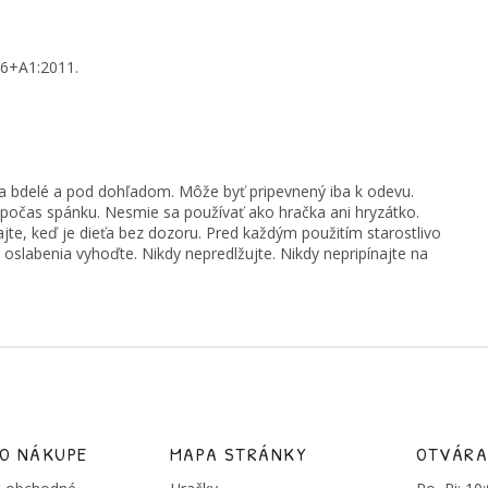
86+A1:2011.
eťa bdelé a pod dohľadom. Môže byť pripevnený iba k odevu.
i počas spánku. Nesmie sa používať ako hračka ani hryzátko.
jte, keď je dieťa bez dozoru. Pred každým použitím starostlivo
oslabenia vyhoďte. Nikdy nepredlžujte. Nikdy nepripínajte na
 O NÁKUPE
MAPA STRÁNKY
OTVÁRA