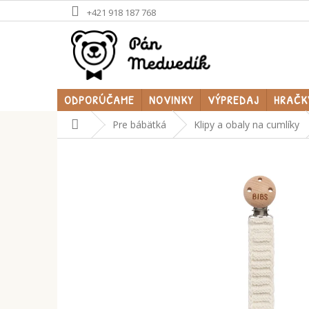
Prejsť
+421 918 187 768
na
obsah
ODPORÚČAME
NOVINKY
VÝPREDAJ
HRAČK
Domov
Pre bábätká
Klipy a obaly na cumlíky