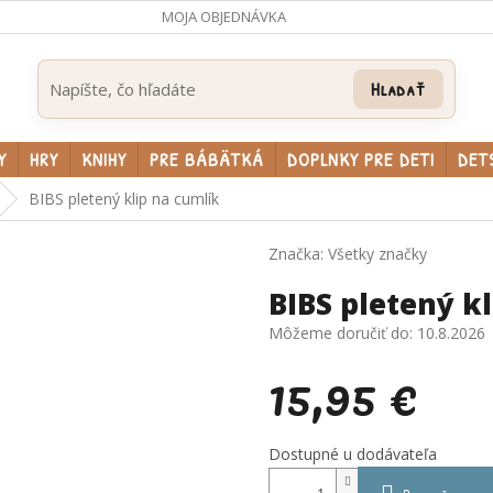
MOJA OBJEDNÁVKA
Hľadať
Y
HRY
KNIHY
PRE BÁBÄTKÁ
DOPLNKY PRE DETI
DET
BIBS pletený klip na cumlík
Značka:
Všetky značky
BIBS pletený k
Môžeme doručiť do:
10.8.2026
15,95 €
Jednotková
Dostupné u dodávateľa
cena: