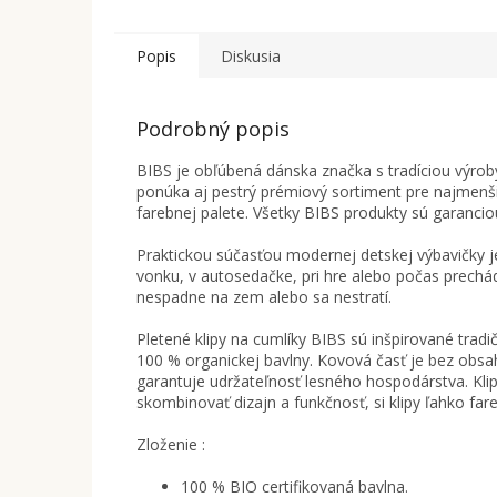
Popis
Diskusia
Podrobný popis
BIBS je obľúbená dánska značka s tradíciou výro
ponúka aj pestrý prémiový sortiment pre najmenši
farebnej palete. Všetky BIBS produkty sú garancio
Praktickou súčasťou modernej detskej výbavičky je
vonku, v autosedačke, pri hre alebo počas prechád
nespadne na zem alebo sa nestratí.
Pletené klipy na cumlíky BIBS sú inšpirované tra
100 % organickej bavlny. Kovová časť je bez obsah
garantuje udržateľnosť lesného hospodárstva. Klip
skombinovať dizajn a funkčnosť, si klipy ľahko far
Zloženie :
100 % BIO certifikovaná bavlna.