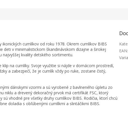
Dod
by ikonických cumlíkov od roku 1978. Okrem cumlíkov BIBS
Kate
e deti v minimalistickom škandinávskom dizajne a širokej
EAN
u najvyššej kvality detského sortimentu.
Vari
 klip na cumlíky. Svoje využitie si nájde v domácom prostredí,
zky a zabezpečí, že je cumlík vždy po ruke, zostane čistý,
dičnými dánskymi vzormi a sú vyrobené z bavlneného úpletu zo
u niklu a drevený dekoračný prvok má certifikát FSC, ktorý
y sú vhodné pre všetky druhy cumlíkov BIBS. Rodičia, ktorí chcú
ebne doladia s obľúbenými cumlíkmi a slintáčikmi BIBS.