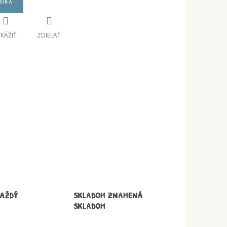
šíka
TRÁŽIŤ
ZDIEĽAŤ
KAŽDÝ
SKLADOM ZNAMENÁ
SKLADOM