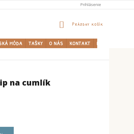
Prihlásenie
NÁKUPNÝ
Prázdny košík
KOŠÍK
SKÁ MÓDA
TAŠKY
O NÁS
KONTAKT
PREDÁVANÉ ZNA
lip na cumlík