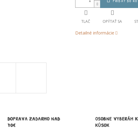
Pridať do ko
TLAČ
OPÝTAŤ SA
S
Detailné informácie
DOPRAVA ZADARMO NAD
OSOBNE VYBERÁM 
70€
KÚSOK