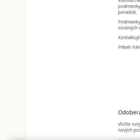
Všeobecné
e
podmienky
poriadok
Podmienky
osobných 
Kontaktujt
Príbeh Pá
Odobera
Vložte svo
nových pr