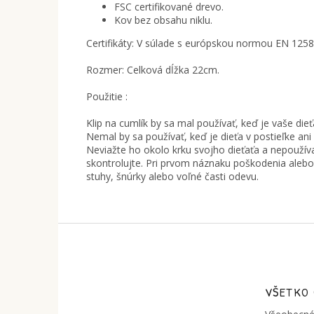
FSC certifikované drevo.
Kov bez obsahu niklu.
Certifikáty: V súlade s európskou normou EN 125
Rozmer: Celková dĺžka 22cm.
Použitie :
Klip na cumlík by sa mal používať, keď je vaše di
Nemal by sa používať, keď je dieťa v postieľke an
Neviažte ho okolo krku svojho dieťaťa a nepoužíva
skontrolujte. Pri prvom náznaku poškodenia alebo 
stuhy, šnúrky alebo voľné časti odevu.
Z
á
p
ä
t
VŠETKO
i