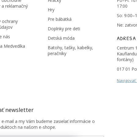
 obchodné
Hračky
Po–Pi: 10
 a reklamačný
17:00
Hry
So: 9:00–
Pre bábätká
 ochrany
Ne: zatvo
údajov
Doplnky pre deti
e nás
ADRESA
Detská móda
na Medvedíka
Batohy, tašky, kabelky,
Centrum 1
peračníky
Kauflandu
fontány)
017 01 Po
Navigovať
ť newsletter
j e-mail a my Vám budeme zasielať informácie o
oduktoch na našom e-shope.