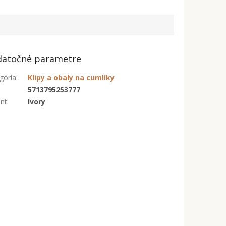
atočné parametre
gória
:
Klipy a obaly na cumlíky
:
5713795253777
ant
:
Ivory