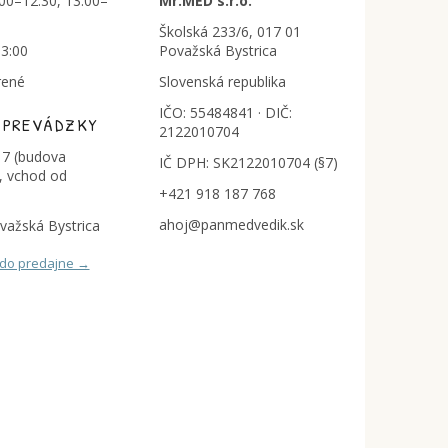
:00–12:30, 13:00–
Mr.MED s.r.o.
Školská 233/6, 017 01
13:00
Považská Bystrica
rené
Slovenská republika
IČO: 55484841 · DIČ:
 PREVÁDZKY
2122010704
7 (budova
IČ DPH: SK2122010704 (§7)
, vchod od
+421 918 187 768
ahoj@panmedvedik.sk
važská Bystrica
 do predajne →