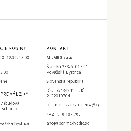
CIE HODINY
KONTAKT
:00–12:30, 13:00–
Mr.MED s.r.o.
Školská 233/6, 017 01
13:00
Považská Bystrica
rené
Slovenská republika
IČO: 55484841 · DIČ:
 PREVÁDZKY
2122010704
7 (budova
IČ DPH: SK2122010704 (§7)
, vchod od
+421 918 187 768
ahoj@panmedvedik.sk
važská Bystrica