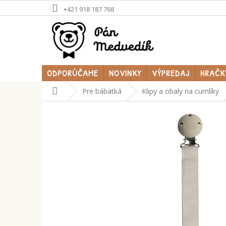
Prejsť
+421 918 187 768
na
obsah
ODPORÚČAME
NOVINKY
VÝPREDAJ
HRAČK
Domov
Pre bábätká
Klipy a obaly na cumlíky