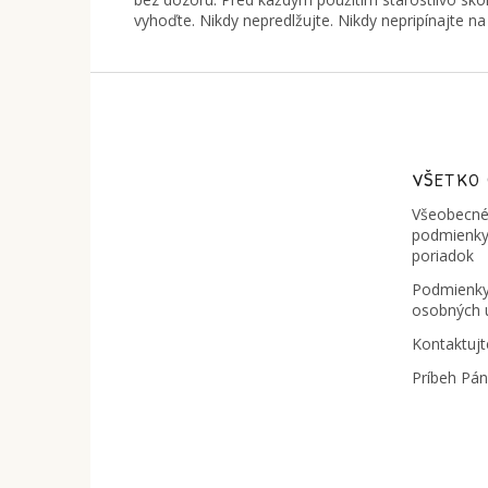
vyhoďte. Nikdy nepredlžujte. Nikdy nepripínajte na
Z
á
p
ä
t
VŠETKO
i
Všeobecné
e
podmienky
poriadok
Podmienky
osobných 
Kontaktujt
Príbeh Pá