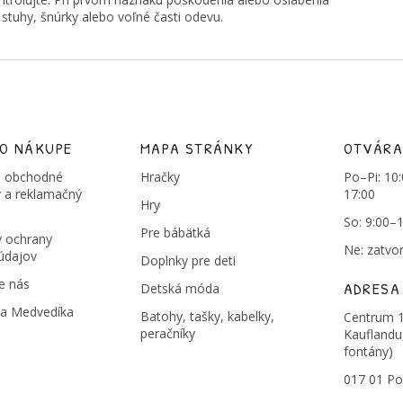
 stuhy, šnúrky alebo voľné časti odevu.
 O NÁKUPE
MAPA STRÁNKY
OTVÁRA
 obchodné
Hračky
Po–Pi: 10
 a reklamačný
17:00
Hry
So: 9:00–
Pre bábätká
 ochrany
Ne: zatvo
údajov
Doplnky pre deti
e nás
ADRESA
Detská móda
na Medvedíka
Batohy, tašky, kabelky,
Centrum 1
peračníky
Kauflandu
fontány)
017 01 Po