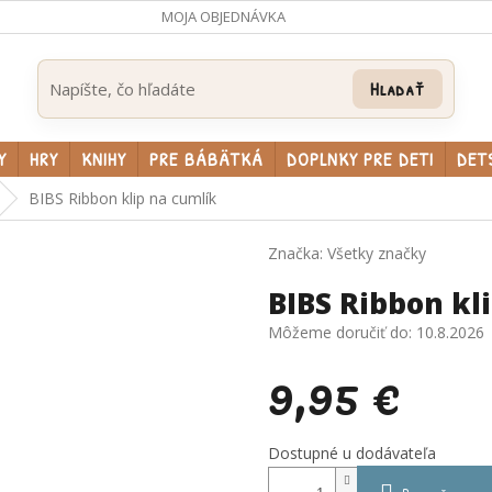
MOJA OBJEDNÁVKA
Hľadať
Y
HRY
KNIHY
PRE BÁBÄTKÁ
DOPLNKY PRE DETI
DET
BIBS Ribbon klip na cumlík
Značka:
Všetky značky
BIBS Ribbon kl
Môžeme doručiť do:
10.8.2026
9,95 €
Jednotková
Dostupné u dodávateľa
cena: