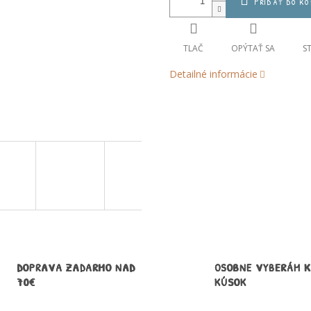
Pridať do ko
TLAČ
OPÝTAŤ SA
S
Detailné informácie
DOPRAVA ZADARMO NAD
OSOBNE VYBERÁM 
70€
KÚSOK