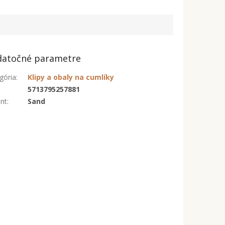
atočné parametre
gória
:
Klipy a obaly na cumlíky
:
5713795257881
ant
:
Sand