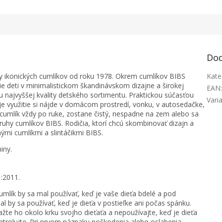
Dod
by ikonických cumlíkov od roku 1978. Okrem cumlíkov BIBS
Kate
e deti v minimalistickom škandinávskom dizajne a širokej
EAN
u najvyššej kvality detského sortimentu. Praktickou súčasťou
Vari
oje využitie si nájde v domácom prostredí, vonku, v autosedačke,
 cumlík vždy po ruke, zostane čistý, nespadne na zem alebo sa
druhy cumlíkov BIBS. Rodičia, ktorí chcú skombinovať dizajn a
nými cumlíkmi a slintáčikmi BIBS.
iny.
:2011.
umlík by sa mal používať, keď je vaše dieťa bdelé a pod
 by sa používať, keď je dieťa v postieľke ani počas spánku.
žte ho okolo krku svojho dieťaťa a nepoužívajte, keď je dieťa
ntrolujte. Pri prvom náznaku poškodenia alebo oslabenia