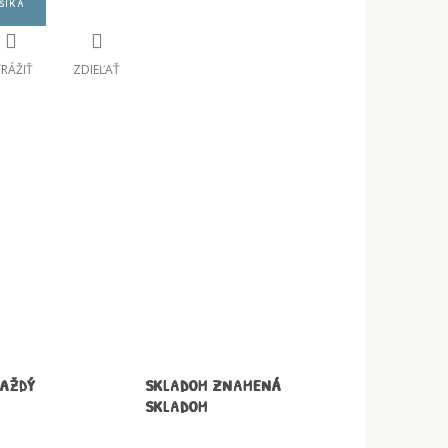
šíka
TRÁŽIŤ
ZDIEĽAŤ
KAŽDÝ
SKLADOM ZNAMENÁ
SKLADOM