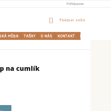
Prihlásenie
NÁKUPNÝ
Prázdny košík
KOŠÍK
SKÁ MÓDA
TAŠKY
O NÁS
KONTAKT
PREDÁVANÉ ZNA
ip na cumlík