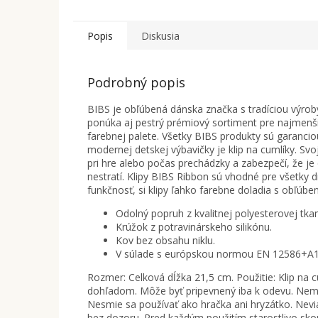
Popis
Diskusia
Podrobný popis
BIBS je obľúbená dánska značka s tradíciou výro
ponúka aj pestrý prémiový sortiment pre najmenši
farebnej palete. Všetky BIBS produkty sú garancio
modernej detskej výbavičky je klip na cumlíky. Sv
pri hre alebo počas prechádzky a zabezpečí, že je
nestratí. Klipy BIBS Ribbon sú vhodné pre všetky 
funkčnosť, si klipy ľahko farebne doladia s obľúbe
Odolný popruh z kvalitnej polyesterovej tkan
Krúžok z potravinárskeho silikónu.
Kov bez obsahu niklu.
V súlade s európskou normou EN 12586+A1
Rozmer: Celková dĺžka 21,5 cm. Použitie: Klip na c
dohľadom. Môže byť pripevnený iba k odevu. Nemal
Nesmie sa používať ako hračka ani hryzátko. Nevia
bez dozoru. Pred každým použitím starostlivo sko