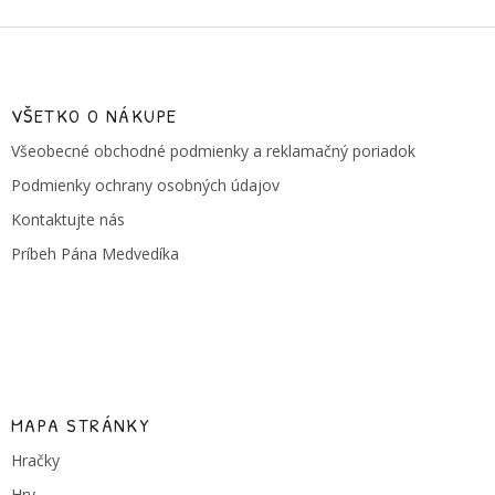
Z
á
p
ä
VŠETKO O NÁKUPE
t
Všeobecné obchodné podmienky a reklamačný poriadok
i
e
Podmienky ochrany osobných údajov
Kontaktujte nás
Príbeh Pána Medvedíka
MAPA STRÁNKY
Hračky
Hry