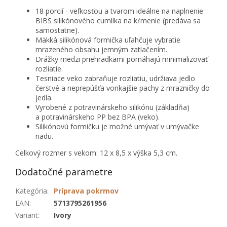
18 porcií - veľkosťou a tvarom ideálne na naplnenie
BIBS silikónového cumlíka na kŕmenie (predáva sa
samostatne).
Mäkká silikónová formička uľahčuje vybratie
mrazeného obsahu jemným zatlačením.
Drážky medzi priehradkami pomáhajú minimalizovať
rozliatie.
Tesniace veko zabraňuje rozliatiu, udržiava jedlo
čerstvé a neprepúšťa vonkajšie pachy z mrazničky do
jedla.
Vyrobené z potravinárskeho silikónu (základňa)
a potravinárskeho PP bez BPA (veko).
Silikónovú formičku je možné umývať v umývačke
riadu.
Celkový rozmer s vekom: 12 x 8,5 x výška 5,3 cm.
Dodatočné parametre
Kategória
:
Príprava pokrmov
EAN
:
5713795261956
Variant
:
Ivory