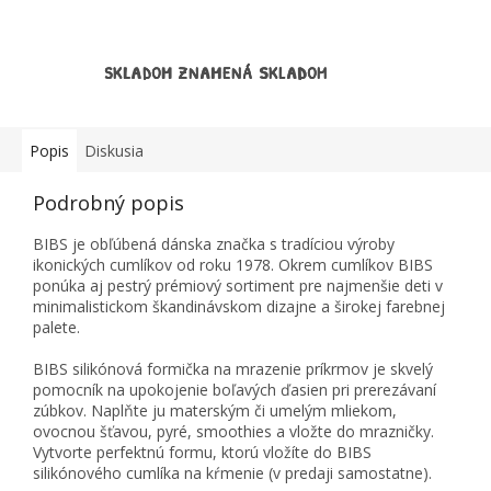
SKLADOM ZNAMENÁ SKLADOM
Popis
Diskusia
Podrobný popis
BIBS je obľúbená dánska značka s tradíciou výroby
ikonických cumlíkov od roku 1978. Okrem cumlíkov BIBS
ponúka aj pestrý prémiový sortiment pre najmenšie deti v
minimalistickom škandinávskom dizajne a širokej farebnej
palete.
BIBS silikónová formička na mrazenie príkrmov je skvelý
pomocník na upokojenie boľavých ďasien pri prerezávaní
zúbkov. Naplňte ju materským či umelým mliekom,
ovocnou šťavou, pyré, smoothies a vložte do mrazničky.
Vytvorte perfektnú formu, ktorú vložíte do BIBS
silikónového cumlíka na kŕmenie (v predaji samostatne).