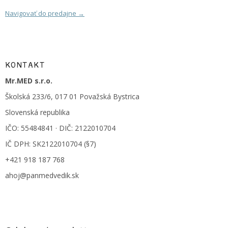
Navigovať do predajne →
KONTAKT
Mr.MED s.r.o.
Školská 233/6, 017 01 Považská Bystrica
Slovenská republika
IČO: 55484841 · DIČ: 2122010704
IČ DPH: SK2122010704 (§7)
+421 918 187 768
ahoj@panmedvedik.sk