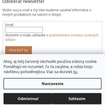
Odoberať newsletter
Vložte svoj e-mail a my Vám budeme zasielať informácie o
nových produktoch na našom e-shope.
Email
Vložením e-mailu súhlasíte s
podmienkami ochrany osobných
údajov
PRIHLÁSIŤ SA
Ahoj, aj môj čarovný obchodík používa súbory cookie.
Pomáhajú mi rozumieť, čo ťa zaujíma, a robia tvoju
návštevu pohodlnejšou. Viac sa dozvieš
tu
.
Vytvoril Shoptet
Nastavenie
Copyright 2026
Pán Medvedík
. Všetky práva vyhradené.
Odmietnuť
Súhlasím
Upraviť nastavenie cookies