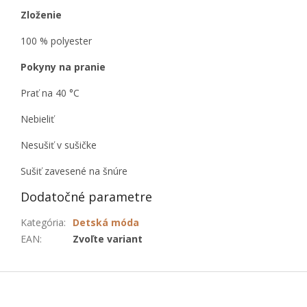
Zloženie
100 % polyester
Pokyny na pranie
Prať na 40 °C
Nebieliť
Nesušiť v sušičke
Sušiť zavesené na šnúre
Dodatočné parametre
Kategória
:
Detská móda
EAN
:
Zvoľte variant
Z
á