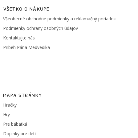
p
ä
VŠETKO O NÁKUPE
t
Všeobecné obchodné podmienky a reklamačný poriadok
i
e
Podmienky ochrany osobných údajov
Kontaktujte nás
Príbeh Pána Medvedíka
MAPA STRÁNKY
Hračky
Hry
Pre bábätká
Doplnky pre deti