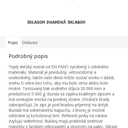
SKLADOM ZNAMENÁ SKLADOM
Popis
Diskusia
Podrobný popis
Teplý detský overal od EN FANT vyrobený z odolného
materiálu. Materiál je priedušný, vetruvzdorný a
vodeodolný, takže vaše dieťa môže zostať vonku v daždi,
snehu či vetre bez toho, aby mu bolo zima alebo bolo
mokré. Testovaný tlak vodného stĺpca 20 000 mm a
priedušnosť 5 000 g. Bunda sa zapína kvalitným zipsom a
má vonkajšie vrecká na prednej strane. Chrániče brady
zabezpečujú, že zips je pod bradou príjemný na dotyk.
Bundal má odnímateľnú kapucňu, z ktorej je možné
odstrániť aj kožušinový lem. Reflexné prvky na rukáve
zvyšujú viditeľnosť. Rukávy majú praktické snehové
manžety s širokým rebrovaním a otvorom na palec. Okraje