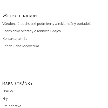
á
p
ä
VŠETKO O NÁKUPE
t
Všeobecné obchodné podmienky a reklamačný poriadok
i
e
Podmienky ochrany osobných údajov
Kontaktujte nás
Príbeh Pána Medvedíka
MAPA STRÁNKY
Hračky
Hry
Pre bábätká