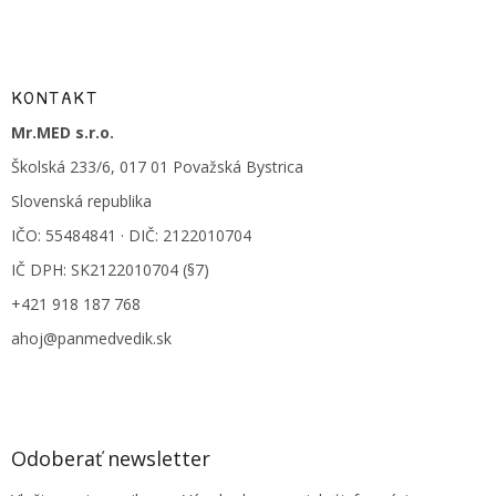
KONTAKT
Mr.MED s.r.o.
Školská 233/6, 017 01 Považská Bystrica
Slovenská republika
IČO: 55484841 · DIČ: 2122010704
IČ DPH: SK2122010704 (§7)
+421 918 187 768
ahoj@panmedvedik.sk
Odoberať newsletter