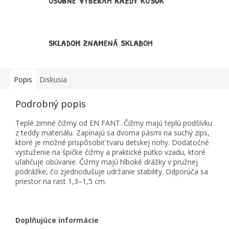
OSOBNE VYBERÁM KAŽDÝ KÚSOK
SKLADOM ZNAMENÁ SKLADOM
Popis
Diskusia
Podrobný popis
Teplé zimné čižmy od EN FANT. Čižmy majú teplú podšívku
z teddy materiálu. Zapínajú sa dvoma pásmi na suchý zips,
ktoré je možné prispôsobiť tvaru detskej nohy. Dodatočné
vystuženie na špičke čižmy a praktické pútko vzadu, ktoré
uľahčuje obúvanie. Čižmy majú hlboké drážky v pružnej
podrážke, čo zjednodušuje udržanie stability. Odporúča sa
priestor na rast 1,3–1,5 cm.
Doplňujúce informácie