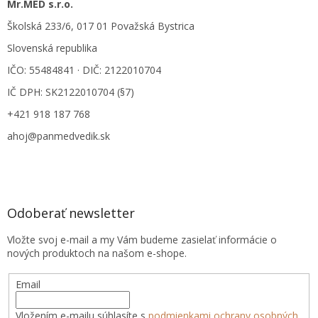
Mr.MED s.r.o.
Školská 233/6, 017 01 Považská Bystrica
Slovenská republika
IČO: 55484841 · DIČ: 2122010704
IČ DPH: SK2122010704 (§7)
+421 918 187 768
ahoj@panmedvedik.sk
Odoberať newsletter
Vložte svoj e-mail a my Vám budeme zasielať informácie o
nových produktoch na našom e-shope.
Email
Vložením e-mailu súhlasíte s
podmienkami ochrany osobných