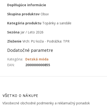
Doplňujúce informácie
Skupina produktov
Obuv
Kategória produktu
Topánky a sandále
Sezóna
Jar / Leto 2026
Zloženie
Vrch: PU koža - Podrážka: TPR
Dodatočné parametre
Kategória
:
Detská móda
EAN
:
2000000000855
Z
á
p
ä
VŠETKO O NÁKUPE
t
Všeobecné obchodné podmienky a reklamačný poriadok
i