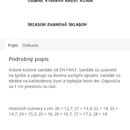
OSOBNE VYBERÁM KAŽDÝ KÚSOK
SKLADOM ZNAMENÁ SKLADOM
Popis
Diskusia
Podrobný popis
Krásne kožené sandále od EN FANT. Sandále sú uzavreté
na špičke a zapínajú sa dvoma suchými zipsami. Sandále sú
ideálne na každodenný život a teplejšie letné dni. Odporúča
sa 1 cm priestoru na rast.
Vnútorné rozmery v cm: 20 = 12,7; 21 = 13,4; 22 = 14; 23 =
14,7; 24 = 15,3; 25 = 16; 26 = 16,7; 27 = 17,3; 28 = 18.