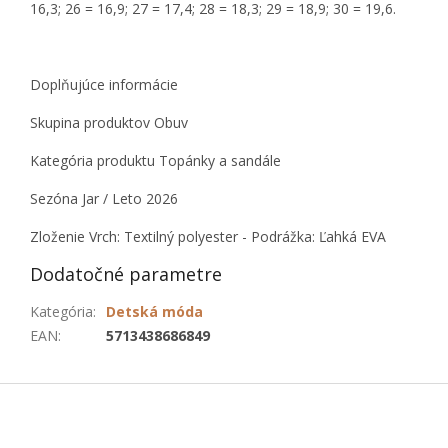
16,3; 26 = 16,9; 27 = 17,4; 28 = 18,3; 29 = 18,9; 30 = 19,6.
Doplňujúce informácie
Skupina produktov Obuv
Kategória produktu Topánky a sandále
Sezóna Jar / Leto 2026
Zloženie Vrch: Textilný polyester - Podrážka: Ľahká EVA
Dodatočné parametre
Kategória
:
Detská móda
EAN
:
5713438686849
Z
á
p