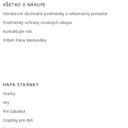
ä
VŠETKO O NÁKUPE
t
Všeobecné obchodné podmienky a reklamačný poriadok
i
e
Podmienky ochrany osobných údajov
Kontaktujte nás
Príbeh Pána Medvedíka
MAPA STRÁNKY
Hračky
Hry
Pre bábätká
Doplnky pre deti