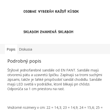
OSOBNE VYBERÁM KAŽDÝ KÚSOK
SKLADOM ZNAMENÁ SKLADOM
Popis
Diskusia
Podrobný popis
Štýlové jednofarebné sandále od EN FANT. Sandále majú
otvorenú pätu a uzavretú špičku. Zapínajú sa tromi suchými
zipsami, takže je ľahké prispôsobiť sandál chodidlu. Sandále
majú LED svetlá v podrážke, ktoré blikajú pri chôdzi.
Odporúča sa 1 cm priestoru na rast.
Vnútorné rozmery v cm: 22 = 14,3; 23 = 14,9; 24 = 15,6; 25 =