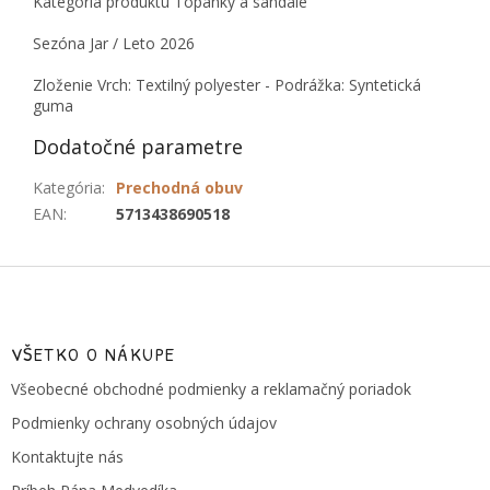
Kategória produktu Topánky a sandále
Sezóna Jar / Leto 2026
Zloženie Vrch: Textilný polyester - Podrážka: Syntetická
guma
Dodatočné parametre
Kategória
:
Prechodná obuv
EAN
:
5713438690518
Z
á
p
ä
VŠETKO O NÁKUPE
t
Všeobecné obchodné podmienky a reklamačný poriadok
i
e
Podmienky ochrany osobných údajov
Kontaktujte nás