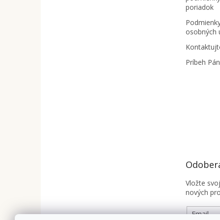
poriadok
Podmienky
osobných 
Kontaktujt
Príbeh Pá
Odobera
Vložte svo
nových pr
Email