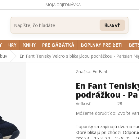
MOJA OBJEDNÁVKA
Hľadať
Y
HRY
KNIHY
PRE BÁBÄTKÁ
DOPLNKY PRE DETI
DET
obuv
En Fant Tenisky Velcro s blikajúcou podrážkou - Parisian Ni
Značka:
En Fant
En Fant Tenisk
podrážkou - Pa
Veľkosť
Môžeme doručiť do:
Zvoľte var
Topánky sa zapínajú dvoma suc
ktoré blikajú pri chôdzi. Odpor
cm: 23 = 15,3; 24 = 15,9; 25 = 16