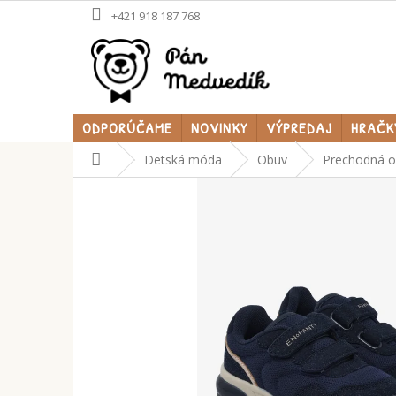
Prejsť
+421 918 187 768
na
obsah
ODPORÚČAME
NOVINKY
VÝPREDAJ
HRAČK
Domov
Detská móda
Obuv
Prechodná 