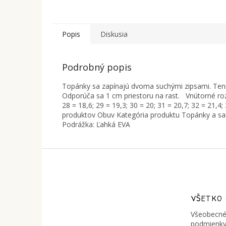
Popis
Diskusia
Podrobný popis
Topánky sa zapínajú dvoma suchými zipsami. Tenis
Odporúča sa 1 cm priestoru na rast. Vnútorné rozm
28 = 18,6; 29 = 19,3; 30 = 20; 31 = 20,7; 32 = 21,
produktov Obuv Kategória produktu Topánky a sand
Podrážka: Ľahká EVA
Z
á
p
ä
t
VŠETKO
i
Všeobecné
e
podmienky