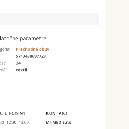
atočné parametre
gória
:
Prechodná obuv
:
5713438687723
osť
:
24
riál
:
textil
CIE HODINY
KONTAKT
:00–12:30, 13:00–
Mr.MED s.r.o.