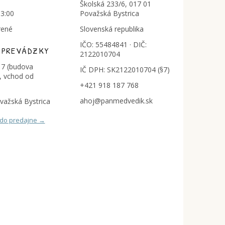
Školská 233/6, 017 01
13:00
Považská Bystrica
rené
Slovenská republika
IČO: 55484841 · DIČ:
 PREVÁDZKY
2122010704
7 (budova
IČ DPH: SK2122010704 (§7)
, vchod od
+421 918 187 768
ahoj@panmedvedik.sk
važská Bystrica
 do predajne →