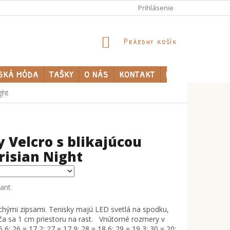
Prihlásenie
NÁKUPNÝ
Prázdny košík
KOŠÍK
SKÁ MÓDA
TAŠKY
O NÁS
KONTAKT
PREDÁVANÉ ZNA
ght
y Velcro s blikajúcou
risian Night
iant
hými zipsami. Tenisky majú LED svetlá na spodku,
úča sa 1 cm priestoru na rast. Vnútorné rozmery v
,6; 26 = 17,2; 27 = 17,9; 28 = 18,6; 29 = 19,3; 30 = 20;