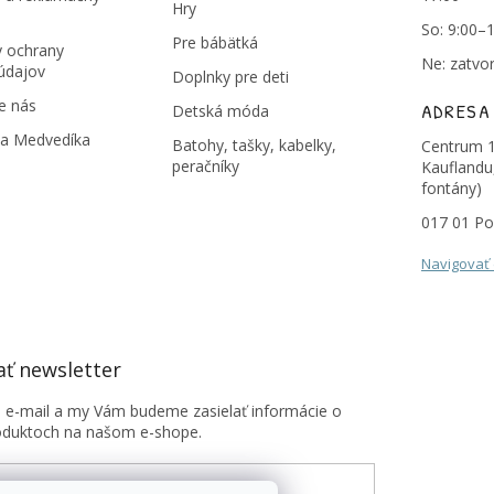
Hry
So: 9:00–
Pre bábätká
 ochrany
Ne: zatvo
údajov
Doplnky pre deti
e nás
ADRESA
Detská móda
na Medvedíka
Batohy, tašky, kabelky,
Centrum 1
peračníky
Kauflandu
fontány)
017 01 Po
Navigovať
ť newsletter
j e-mail a my Vám budeme zasielať informácie o
oduktoch na našom e-shope.