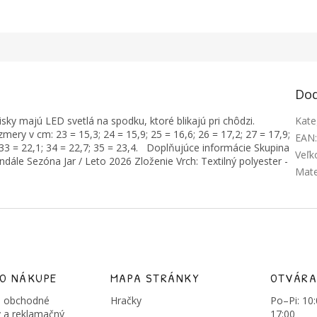
Dod
ky majú LED svetlá na spodku, ktoré blikajú pri chôdzi.
Kate
ery v cm: 23 = 15,3; 24 = 15,9; 25 = 16,6; 26 = 17,2; 27 = 17,9;
EAN
4; 33 = 22,1; 34 = 22,7; 35 = 23,4. Doplňujúce informácie Skupina
Veľk
ále Sezóna Jar / Leto 2026 Zloženie Vrch: Textilný polyester -
Mate
 O NÁKUPE
MAPA STRÁNKY
OTVÁRA
 obchodné
Hračky
Po–Pi: 10
 a reklamačný
17:00