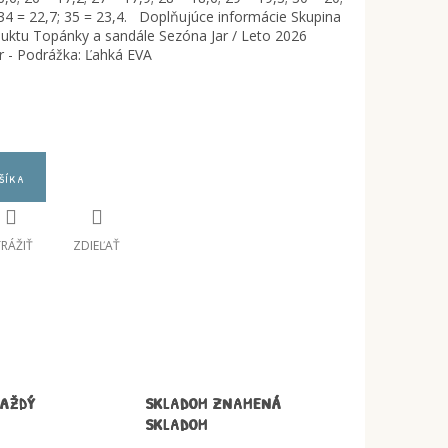
; 34 = 22,7; 35 = 23,4. Doplňujúce informácie Skupina
uktu Topánky a sandále Sezóna Jar / Leto 2026
er - Podrážka: Ľahká EVA
šíka
TRÁŽIŤ
ZDIEĽAŤ
KAŽDÝ
SKLADOM ZNAMENÁ
SKLADOM