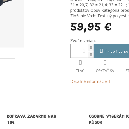
31 = 20,7; 32 = 21,4; 33 = 22,1
produktov Obuv Kategória prod
Zloženie Vrch: Textilný polyest
59,95 €
Jednotková
Zvoľte variant
cena:
Pridať do ko
TLAČ
OPÝTAŤ SA
S
Detailné informácie
DOPRAVA ZADARMO NAD
OSOBNE VYBERÁM 
70€
KÚSOK