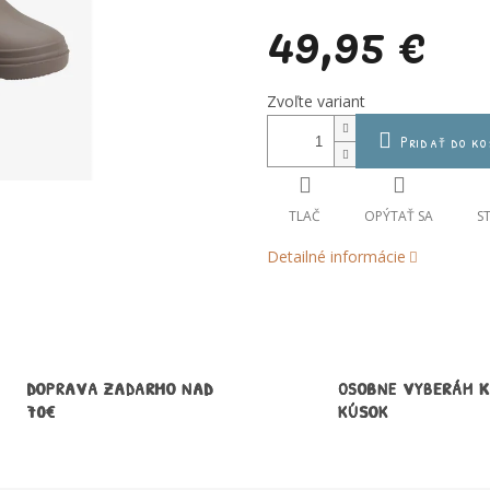
49,95 €
Jednotková
Zvoľte variant
cena:
Pridať do ko
TLAČ
OPÝTAŤ SA
S
Detailné informácie
DOPRAVA ZADARMO NAD
OSOBNE VYBERÁM 
70€
KÚSOK