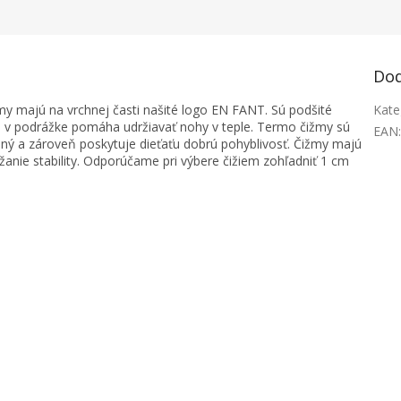
Dod
y majú na vrchnej časti našité logo EN FANT. Sú podšité
Kate
 v podrážke pomáha udržiavať nohy v teple. Termo čižmy sú
EAN
ný a zároveň poskytuje dieťaťu dobrú pohyblivosť. Čižmy majú
žanie stability. Odporúčame pri výbere čižiem zohľadniť 1 cm