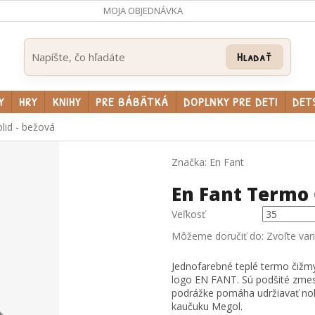
MOJA OBJEDNÁVKA
Hľadať
Y
HRY
KNIHY
PRE BÁBÄTKÁ
DOPLNKY PRE DETI
DET
lid - bežová
Značka:
En Fant
En Fant Termo 
Veľkosť
Môžeme doručiť do:
Zvoľte var
Jednofarebné teplé termo čižm
logo EN FANT. Sú podšité zmes
podrážke pomáha udržiavať noh
kaučuku Megol.