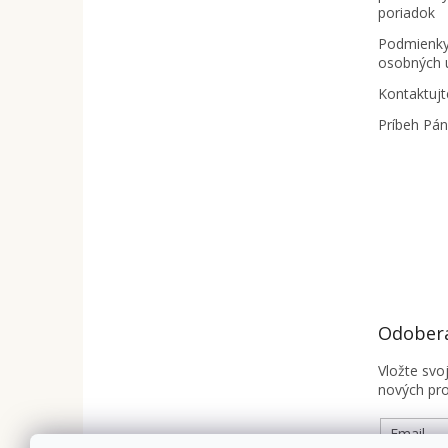
poriadok
Podmienky
osobných 
Kontaktujt
Príbeh Pá
Odobera
Vložte svo
nových pr
Email