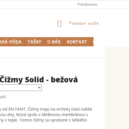
Prihlásenie
NÁKUPNÝ
Prázdny košík
KOŠÍK
SKÁ MÓDA
TAŠKY
O NÁS
KONTAKT
PREDÁVANÉ ZNA
Čižmy Solid - bežová
iant
y od EN FANT. Čižmy majú na vrchnej časti našité
ou vlny, ktorá spolu s hliníkovou membránou v
y v teple. Termo čižmy sú vyrobené z ľahkého