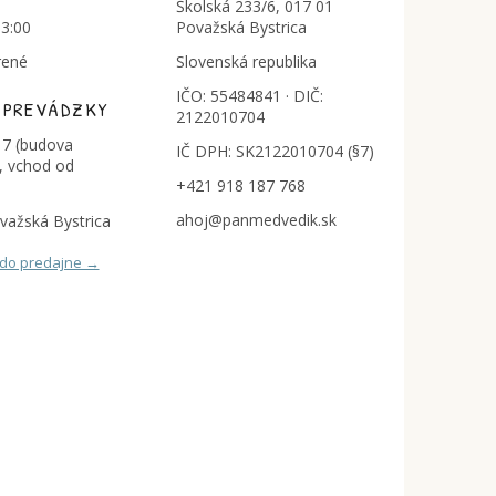
Školská 233/6, 017 01
13:00
Považská Bystrica
rené
Slovenská republika
IČO: 55484841 · DIČ:
 PREVÁDZKY
2122010704
7 (budova
IČ DPH: SK2122010704 (§7)
, vchod od
+421 918 187 768
ahoj@panmedvedik.sk
važská Bystrica
 do predajne →