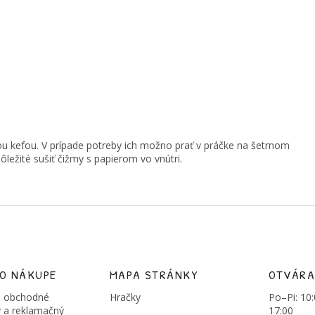
kefou. V prípade potreby ich možno prať v práčke na šetrnom
ôležité sušiť čižmy s papierom vo vnútri.
 O NÁKUPE
MAPA STRÁNKY
OTVÁRA
 obchodné
Hračky
Po–Pi: 10
 a reklamačný
17:00