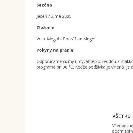
Sezóna
Jeseň / Zima 2025
Zloženie
Vrch: Megol - Podrážka: Megol
Pokyny na pranie
Odporúčame čižmy umývať teplou vodou a mäkkou 
programe pri 30 °C. Keďže podšívka je vlnená, je d
Z
á
p
ä
t
VŠETKO
i
Všeobecné
e
podmienky