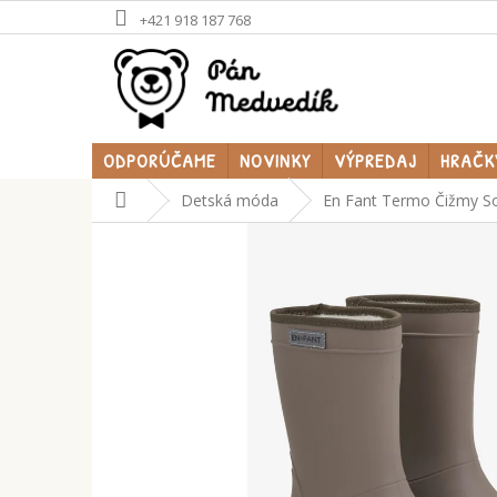
Prejsť
+421 918 187 768
na
obsah
ODPORÚČAME
NOVINKY
VÝPREDAJ
HRAČK
Domov
Detská móda
En Fant Termo Čižmy So