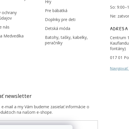
Hry
So: 9:00–
Pre bábätká
 ochrany
Ne: zatvo
údajov
Doplnky pre deti
e nás
ADRESA
Detská móda
na Medvedíka
Batohy, tašky, kabelky,
Centrum 1
peračníky
Kauflandu
fontány)
017 01 Po
Navigovať
ť newsletter
j e-mail a my Vám budeme zasielať informácie o
oduktoch na našom e-shope.