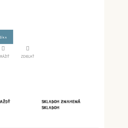
šíka
TRÁŽIŤ
ZDIEĽAŤ
KAŽDÝ
SKLADOM ZNAMENÁ
SKLADOM