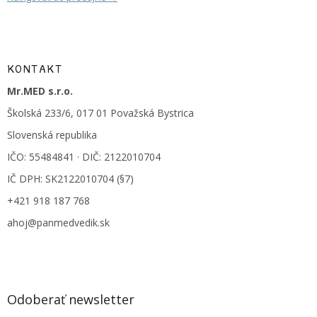
KONTAKT
Mr.MED s.r.o.
Školská 233/6, 017 01 Považská Bystrica
Slovenská republika
IČO: 55484841 · DIČ: 2122010704
IČ DPH: SK2122010704 (§7)
+421 918 187 768
ahoj@panmedvedik.sk
Odoberať newsletter