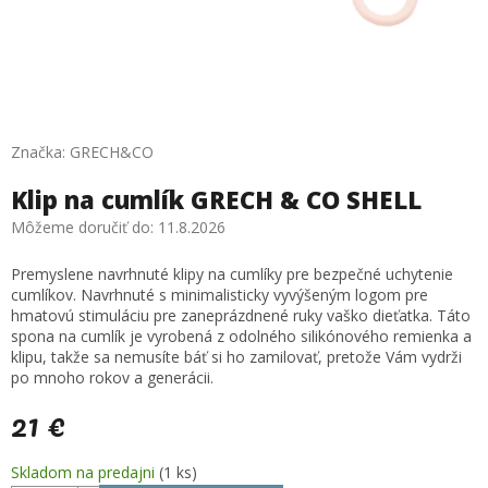
Značka:
GRECH&CO
Klip na cumlík GRECH & CO SHELL
Môžeme doručiť do:
11.8.2026
Premyslene navrhnuté klipy na cumlíky pre bezpečné uchytenie
cumlíkov. Navrhnuté s minimalisticky vyvýšeným logom pre
hmatovú stimuláciu pre zaneprázdnené ruky vaško dieťatka. Táto
spona na cumlík je vyrobená z odolného silikónového remienka a
klipu, takže sa nemusíte báť si ho zamilovať, pretože Vám vydrži
po mnoho rokov a generácii.
21 €
Jednotková
Skladom na predajni
(1 ks)
cena: