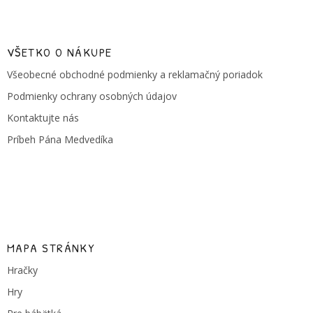
Z
á
p
ä
VŠETKO O NÁKUPE
t
Všeobecné obchodné podmienky a reklamačný poriadok
i
e
Podmienky ochrany osobných údajov
Kontaktujte nás
Príbeh Pána Medvedíka
MAPA STRÁNKY
Hračky
Hry