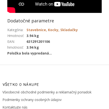
Dodatočné parametre
Kategória
:
Stavebnice, Kocky, Skladačky
Hmotnosť
:
3.94 kg
EAN
:
631291201106
hmotnosť
:
3.94 kg
Položka bola vypredaná…
Z
á
p
ä
VŠETKO O NÁKUPE
t
Všeobecné obchodné podmienky a reklamačný poriadok
i
e
Podmienky ochrany osobných údajov
Kontaktujte nás