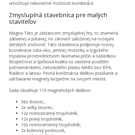
umožňuje nekonečné možnosti kombinácií.
Zmysluplná stavebnica pre malých
staviteľov
Magna-Tiles je zástancom zmysluplnej hry, to znamená
zábavnej a pútavej, no zároveň založenej na rozvíjaní
detských zručností. Táto stavebnica podporuje rozvoj
koordinácie ruka-oko, jemnej motoriky a logického
myslenia prostredníctvom skúmania príčin a následkov.
Bezpečnosť a špičková kvalita sú zaistené použitím
potravinárskeho, netoxického plastu MABS bez BPA,
ftalátov a latexu. Pevná konštrukcia dielikov praskanie a
udržiavanie magnety bezpečne na svojom mieste.
Sada obsahuje 110 magnetických dielikov:
56x štvorec,
2x veľký štvorec,
12x rovnostranný trojuholník,
12x pravý trojuholník,
10x rovnoramenný trojuholník,
2x kolesový podvozok,