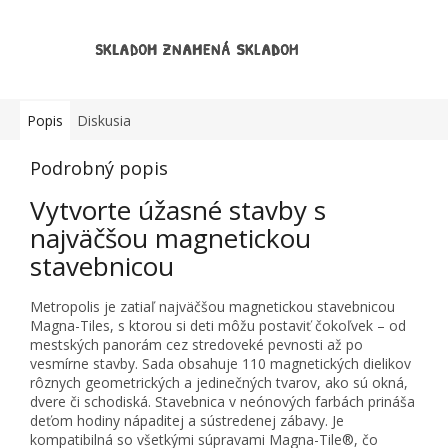
SKLADOM ZNAMENÁ SKLADOM
Popis
Diskusia
Podrobný popis
Vytvorte úžasné stavby s
najväčšou magnetickou
stavebnicou
Metropolis je zatiaľ najväčšou magnetickou stavebnicou
Magna-Tiles, s ktorou si deti môžu postaviť čokoľvek – od
mestských panorám cez stredoveké pevnosti až po
vesmírne stavby. Sada obsahuje 110 magnetických dielikov
rôznych geometrických a jedinečných tvarov, ako sú okná,
dvere či schodiská. Stavebnica v neónových farbách prináša
deťom hodiny nápaditej a sústredenej zábavy. Je
kompatibilná so všetkými súpravami Magna-Tile®, čo