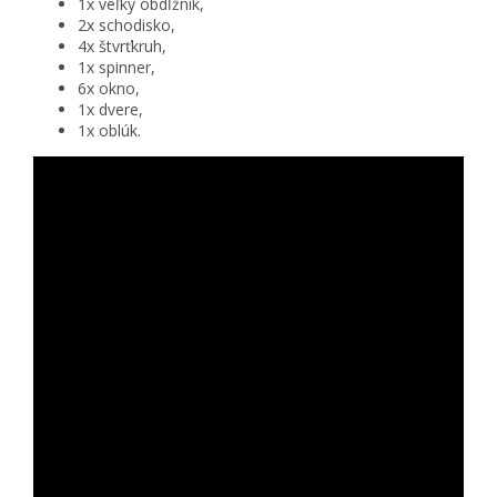
1x veľký obdĺžnik,
2x schodisko,
4x štvrťkruh,
1x spinner,
6x okno,
1x dvere,
1x oblúk.