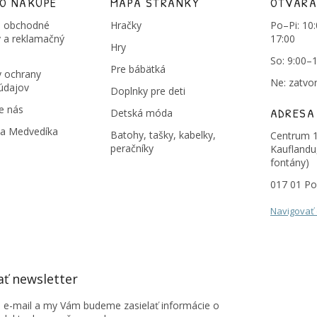
 O NÁKUPE
MAPA STRÁNKY
OTVÁRA
 obchodné
Hračky
Po–Pi: 10
 a reklamačný
17:00
Hry
So: 9:00–
Pre bábätká
 ochrany
Ne: zatvo
údajov
Doplnky pre deti
e nás
ADRESA
Detská móda
na Medvedíka
Batohy, tašky, kabelky,
Centrum 1
peračníky
Kauflandu
fontány)
017 01 Po
Navigovať
ť newsletter
j e-mail a my Vám budeme zasielať informácie o