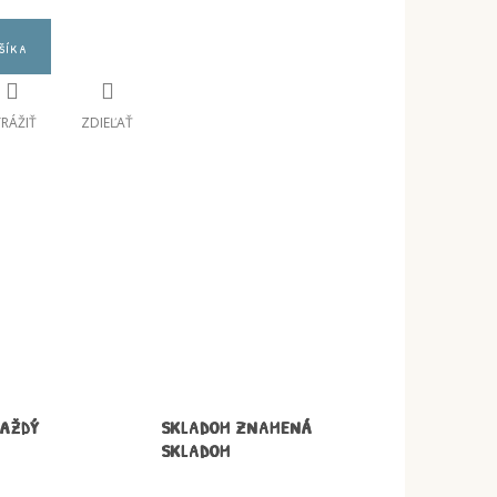
šíka
TRÁŽIŤ
ZDIEĽAŤ
KAŽDÝ
SKLADOM ZNAMENÁ
SKLADOM