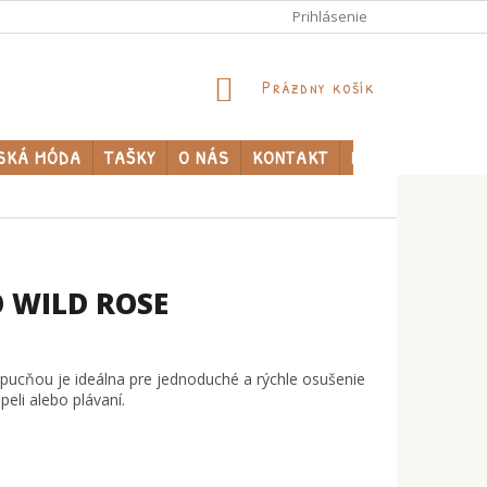
Prihlásenie
NÁKUPNÝ
Prázdny košík
KOŠÍK
SKÁ MÓDA
TAŠKY
O NÁS
KONTAKT
PREDÁVANÉ ZNA
 WILD ROSE
pucňou je ideálna pre jednoduché a rýchle osušenie
eli alebo plávaní.