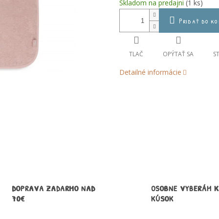
Skladom na predajni
(1 ks)
cena:
Pridať do ko
TLAČ
OPÝTAŤ SA
S
Detailné informácie
DOPRAVA ZADARMO NAD
OSOBNE VYBERÁM 
70€
KÚSOK