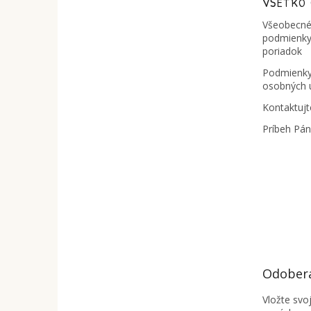
t
VŠETKO
i
Všeobecné
e
podmienky
poriadok
Podmienky
osobných 
Kontaktujt
Príbeh Pá
Odobera
Vložte svo