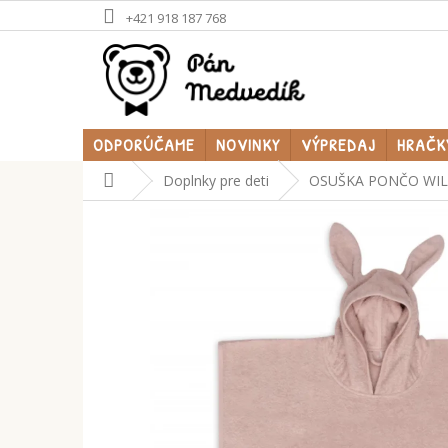
Prejsť
+421 918 187 768
na
obsah
ODPORÚČAME
NOVINKY
VÝPREDAJ
HRAČK
Domov
Doplnky pre deti
OSUŠKA PONČO WIL