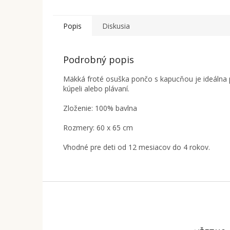
Popis
Diskusia
Podrobný popis
Mäkká froté osuška pončo s kapucňou je ideálna 
kúpeli alebo plávaní.
Zloženie: 100% bavlna
Rozmery: 60 x 65 cm
Vhodné pre deti od 12 mesiacov do 4 rokov.
Z
á
p
ä