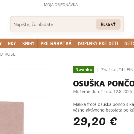
MOJA OBJEDNÁVKA
Hľadať
Y
HRY
KNIHY
PRE BÁBÄTKÁ
DOPLNKY PRE DETI
DET
D ROSE
Značka:
JOLLEIN
Novinka
OSUŠKA PONČO
Môžeme doručiť do:
12.8.2026
Mäkká froté osuška pončo s ka
vášho aktívneho batoľaťa po kúp
29,20 €
Jednotková