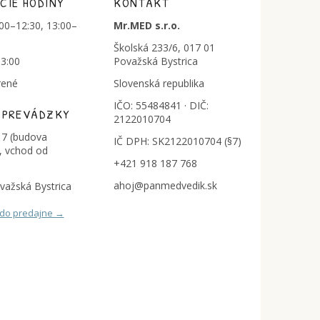
CIE HODINY
KONTAKT
:00–12:30, 13:00–
Mr.MED s.r.o.
Školská 233/6, 017 01
13:00
Považská Bystrica
rené
Slovenská republika
IČO: 55484841 · DIČ:
 PREVÁDZKY
2122010704
7 (budova
IČ DPH: SK2122010704 (§7)
, vchod od
+421 918 187 768
ahoj@panmedvedik.sk
važská Bystrica
 do predajne →