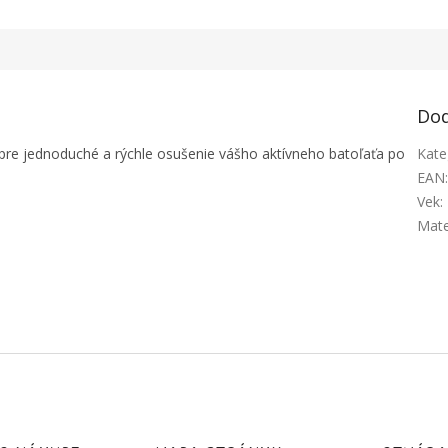
Dod
pre jednoduché a rýchle osušenie vášho aktívneho batoľaťa po
Kate
EAN
Vek
:
Mate