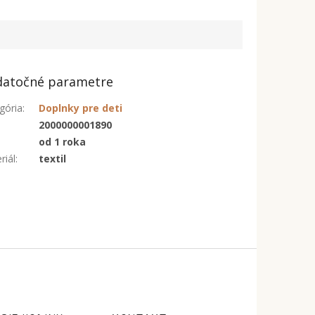
atočné parametre
gória
:
Doplnky pre deti
:
2000000001890
od 1 roka
riál
:
textil